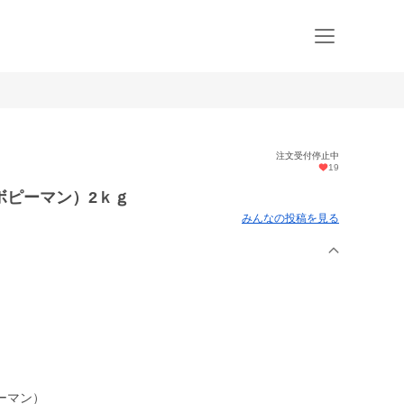
注文受付停止中
19
ボピーマン）2ｋｇ
みんなの投稿を見る
ーマン）