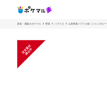
産直・通販のポケマル
野菜
パプリカ
山形県産パプリカ緑（ジャンボピー
注
文
受
付
停
止
中