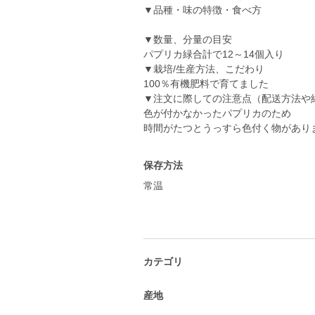
▼品種・味の特徴・食べ方
▼数量、分量の目安
パプリカ緑合計で12～14個入り
▼栽培/生産方法、こだわり
100％有機肥料で育てました
▼注文に際しての注意点（配送方法や
色が付かなかったパプリカのため
時間がたつとうっすら色付く物があり
保存方法
常温
カテゴリ
産地