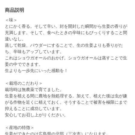
商品説明
＜味＞
とにかく香る。そして辛い。封を開封した瞬間から生姜の香りが
充満します。そして、食べたときの辛味にもびっくりすること間
違いなし。
蒸して乾燥、パウダーにすることで、生の生姜よりも香りがた
ち、辛味もアップしています。
これはショウガオールのおかげ。ショウガオールは蒸すことで生
姜の中でできます。
生よりも一歩先にいった感動を！
＜栽培のこだわり＞
栽培時は無農薬で育てました。
生姜を植える間に農地を熱処理する。加えて、植えた後は虫が嫌
がる作物を近くに植えておく。そうすることで被害を極限にまで
抑えることに成功しています。
安心してお召し上がりください。
＜産地の特徴＞
生姜ができたのは広島県の北部（三次市）になります。