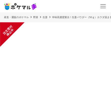
産直・通販のポケマル
野菜
生姜
辛味高濃度製法！生姜パウダー（50ｇ）カラダ温ま
注
文
受
付
停
止
中