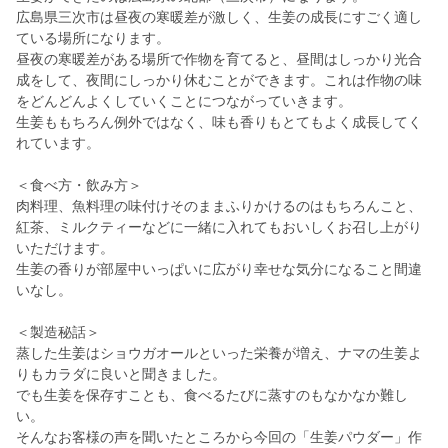
広島県三次市は昼夜の寒暖差が激しく、生姜の成長にすごく適し
ている場所になります。
昼夜の寒暖差がある場所で作物を育てると、昼間はしっかり光合
成をして、夜間にしっかり休むことができます。これは作物の味
をどんどんよくしていくことにつながっていきます。
生姜ももちろん例外ではなく、味も香りもとてもよく成長してく
れています。
＜食べ方・飲み方＞
肉料理、魚料理の味付けそのままふりかけるのはもちろんこと、
紅茶、ミルクティーなどに一緒に入れてもおいしくお召し上がり
いただけます。
生姜の香りが部屋中いっぱいに広がり幸せな気分になること間違
いなし。
＜製造秘話＞
蒸した生姜はショウガオールといった栄養が増え、ナマの生姜よ
りもカラダに良いと聞きました。
でも生姜を保存すことも、食べるたびに蒸すのもなかなか難し
い。
そんなお客様の声を聞いたところから今回の「生姜パウダー」作