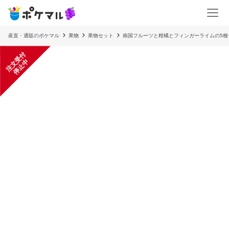
産直・通販のポケマル
果物
果物セット
南国フルーツと柑橘とフィンガーライムの5種
注
文
受
付
停
止
中