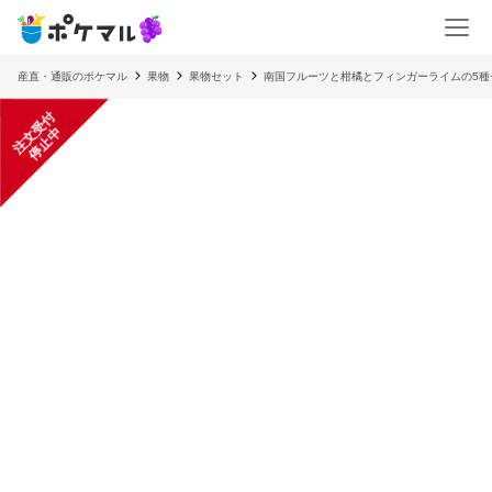
産直・通販のポケマル
果物
果物セット
南国フルーツと柑橘とフィンガーライムの5種
注
文
受
付
停
止
中