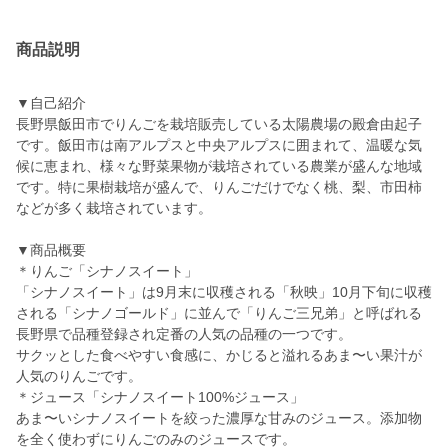
商品説明
▼自己紹介
長野県飯田市でりんごを栽培販売している太陽農場の殿倉由起子
です。飯田市は南アルプスと中央アルプスに囲まれて、温暖な気
候に恵まれ、様々な野菜果物が栽培されている農業が盛んな地域
です。特に果樹栽培が盛んで、りんごだけでなく桃、梨、市田柿
などが多く栽培されています。
▼商品概要
＊りんご「シナノスイート」
「シナノスイート」は9月末に収穫される「秋映」10月下旬に収穫
される「シナノゴールド」に並んで「りんご三兄弟」と呼ばれる
長野県で品種登録され定番の人気の品種の一つです。
サクッとした食べやすい食感に、かじると溢れるあま〜い果汁が
人気のりんごです。
＊ジュース「シナノスイート100%ジュース」
あま〜いシナノスイートを絞った濃厚な甘みのジュース。添加物
を全く使わずにりんごのみのジュースです。