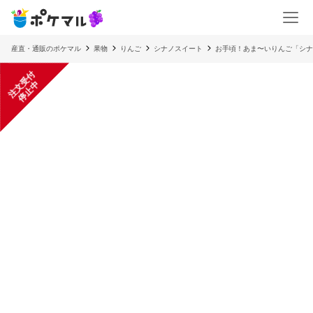
産直・通販のポケマル
果物
りんご
シナノスイート
お手頃！あま〜いりんご「シナ
注
文
受
付
停
止
中