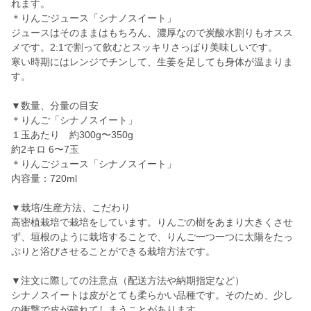
れます。
＊りんごジュース「シナノスイート」
ジュースはそのままはもちろん、濃厚なので炭酸水割りもオスス
メです。2:1で割って飲むとスッキリさっぱり美味しいです。
寒い時期にはレンジでチンして、生姜を足しても身体が温まりま
す。
▼数量、分量の目安
＊りんご「シナノスイート」
１玉あたり 約300g〜350g
約2キロ 6〜7玉
＊りんごジュース「シナノスイート」
内容量：720ml
▼栽培/生産方法、こだわり
高密植栽培で栽培をしています。りんごの樹をあまり大きくさせ
ず、垣根のように栽培することで、りんご一つ一つに太陽をたっ
ぷりと浴びさせることができる栽培方法です。
▼注文に際しての注意点（配送方法や納期指定など）
シナノスイートは皮がとても柔らかい品種です。そのため、少し
の衝撃で皮が破れてしまうことがあります。