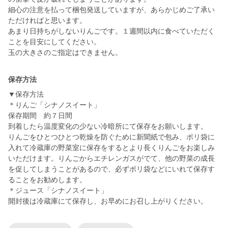
細心の注意を払って梱包発送していますが、あらかじめご了承い
ただければと思います。
あまり日持ちがしないりんごです。１週間以内に食べていただく
ことを目安にしてください。
玉の大きさのご指定はできません。
保存方法
▼保存方法
＊りんご「シナノスイート」
保存期間 約７日間
到着したら温度変化の少ない冷暗所にて保存をお願いします。
りんごをひとつひとつ乾燥を防ぐために新聞紙で包み、ポリ袋に
入れて冷蔵庫の野菜室に保存をするとより長くりんごをお楽しみ
いただけます。りんごからエチレンガスがでて、他の野菜の成長
を促してしまうことがあるので、必ずポリ袋などにいれて保存す
ることをお勧めします。
＊ジュース「シナノスイート」
開封後は冷蔵庫にて保存し、お早めにお召し上がりください。