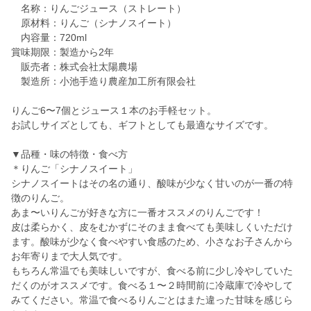
名称：りんごジュース（ストレート）
原材料：りんご（シナノスイート）
内容量：720ml
賞味期限：製造から2年
販売者：株式会社太陽農場
製造所：小池手造り農産加工所有限会社
りんご6〜7個とジュース１本のお手軽セット。
お試しサイズとしても、ギフトとしても最適なサイズです。
▼品種・味の特徴・食べ方
＊りんご「シナノスイート」
シナノスイートはその名の通り、酸味が少なく甘いのが一番の特
徴のりんご。
あま〜いりんごが好きな方に一番オススメのりんごです！
皮は柔らかく、皮をむかずにそのまま食べても美味しくいただけ
ます。酸味が少なく食べやすい食感のため、小さなお子さんから
お年寄りまで大人気です。
もちろん常温でも美味しいですが、食べる前に少し冷やしていた
だくのがオススメです。食べる１〜２時間前に冷蔵庫で冷やして
みてください。常温で食べるりんごとはまた違った甘味を感じら