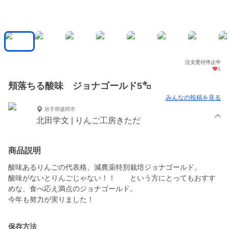
注文受付停止中
1
頬落ちる酸味 ジョナゴールド5㌔
みんなの投稿を見る
岩手県盛岡市
北田学文 | りんご工房きただ
商品説明
酸味あるりんごの代表格、減農薬特別栽培ジョナゴールド。
酸味がないとりんごじゃない！！ という方にとってもおすす
めな、食べ応え満点のジョナゴールド。
今年も努力が実りました！
保存方法