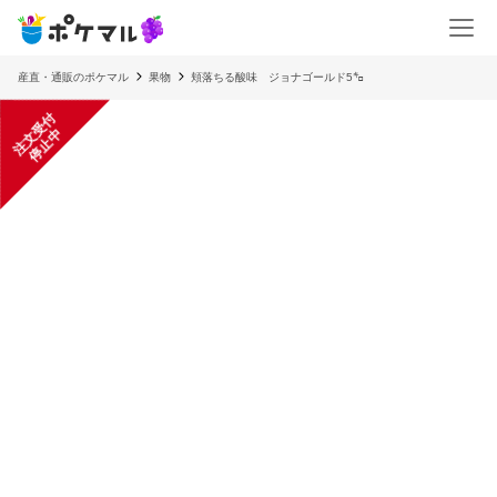
産直・通販のポケマル
果物
頬落ちる酸味 ジョナゴールド5㌔
注
文
受
付
停
止
中