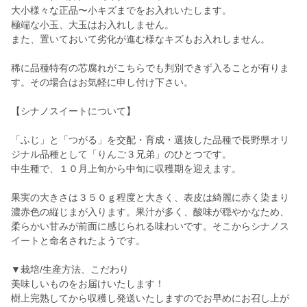
大小様々な正品〜小キズまでをお入れいたします。
極端な小玉、大玉はお入れしません。
また、置いておいて劣化が進む様なキズもお入れしません。
稀に品種特有の芯腐れがこちらでも判別できず入ることが有りま
す。その場合はお気軽に申し付け下さい。
【シナノスイートについて】
「ふじ」と「つがる」を交配・育成・選抜した品種で長野県オリ
ジナル品種として「りんご３兄弟」のひとつです。
中生種で、１０月上旬から中旬に収穫期を迎えます。
果実の大きさは３５０ｇ程度と大きく、表皮は綺麗に赤く染まり
濃赤色の縦じまが入ります。果汁が多く、酸味が穏やかなため、
柔らかい甘みが前面に感じられる味わいです。そこからシナノス
イートと命名されたようです。
▼栽培/生産方法、こだわり
美味しいものをお届けいたします！
樹上完熟してから収穫し発送いたしますのでお早めにお召し上が