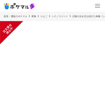
産直・通販のポケマル
果物
りんご
シナノスイート
太陽の光を沢山浴びた林檎《シ
注
文
受
付
停
止
中