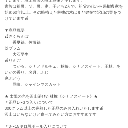
でいます。堀米農園の堀米悠佑と申します。
家族は祖母、父、母、妻、子ども2人で、祖父の代から果樹農家を
始め60年以上。その時植えた林檎の木はまだ健在で沢山の実をつ
けています🍎
▼商品概要
🍒さくらんぼ
香夏錦、佐藤錦
🍑プラム
大石早生
🍎りんご
つがる、シナノドルチェ、秋映、シナノスイート、王林、あ
いかの香り、名月、ふじ
🍇ぶどう
巨峰、シャインマスカット
★ 太陽の光を沢山浴びた林檎《シナノスイート》★
＊正品1〜3つ入りについて
300グラム以上の完熟した正品のみお入れいたします🍎
沢山はいらないけど食べてみたい方におすすめです
＊3〜15キロ段ボール入りについて