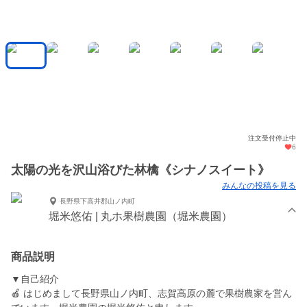
注文受付停止中
6
太陽の光を沢山浴びた林檎《シナノスイート》
みんなの投稿を見る
長野県下高井郡山ノ内町
堀米悠佑 | 丸ホ果樹農園（堀米農園）
商品説明
▼自己紹介
🍎 はじめまして長野県山ノ内町、志賀高原の麓で果樹農家を営ん