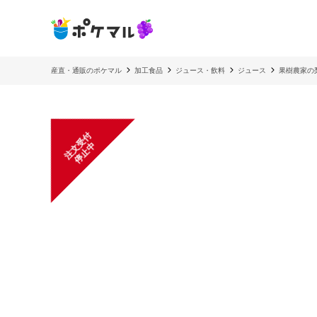
産直・通販のポケマル
加工食品
ジュース・飲料
ジュース
果樹農家の梨
注
文
受
付
停
止
中