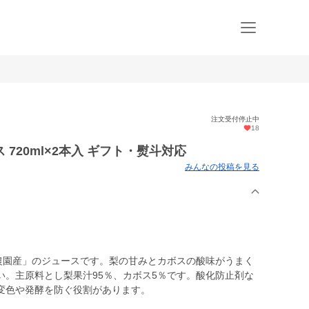
注文受付停止中
18
720ml×2本入 ギフト・熨斗対応
みんなの投稿を見る
林農園産」のジュースです。梨の甘みとカボスの酸味がうまく
い。主原料とし梨果汁95％、カボス5％です。酸化防止剤な
変色や発酵を防ぐ役割があります。