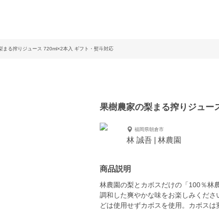
まる搾りジュース 720ml×2本入 ギフト・熨斗対応
果樹農家の梨まる搾りジュース 
福岡県朝倉市
林 誠吾 | 林農園
商品説明
林農園の梨とカボスだけの「100％
調和した爽やかな味をお楽しみくださ
どは使用せずカボスを使用。カボスは