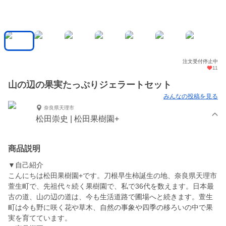
注文受付停止中
11
山の辺の果実たっぷりジェラートセット
みんなの投稿を見る
奈良県天理市
松田崇史 | 松田果樹園+
商品説明
▼自己紹介
こんにちは松田果樹園+です。刀根早生柿誕生の地、奈良県天理市
萱生町で、先祖代々続く果樹園で、私で36代を数えます。日本最
古の道、山の辺の道は、今も生活道路で圃場へと続きます。萱生
町は今も野に咲く花や草木、自然の事象や四季の移ろいの中で果
実を育てています。