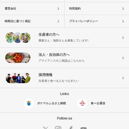
運営会社
利用規約
特商法に基づく表記
プライバシーポリシー
生産者の方へ
農家さん・漁師さんを募集しています!
法人・自治体の方へ
アライアンスのご相談はこちらから
採用情報
生産者と食べる人をつなぎたい
Links
ポケマルふるさと納税
食べる通信
Follow us