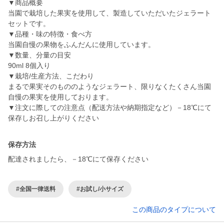
▼商品概要
当園で栽培した果実を使用して、製造していただいたジェラート
セットです。
▼品種・味の特徴・食べ方
当園自慢の果物をふんだんに使用しています。
▼数量、分量の目安
90ml 8個入り
▼栽培/生産方法、こだわり
まるで果実そのもののようなジェラート、限りなくたくさん当園
自慢の果実を使用しております。
▼注文に際しての注意点（配送方法や納期指定など）－18℃にて
保存しお召し上がりください
保存方法
配達されましたら、－18℃にて保存ください
#全国一律送料
#お試し/小サイズ
この商品のタイプについて