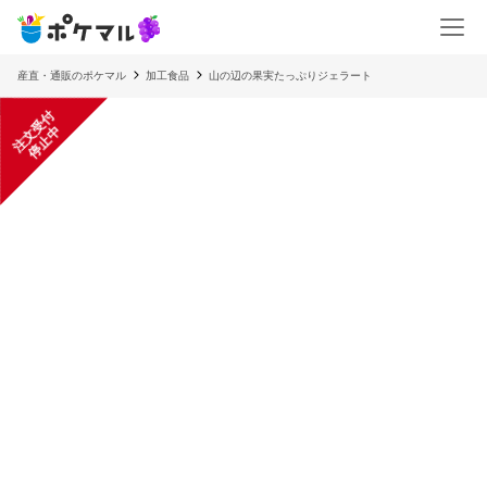
産直・通販のポケマル
加工食品
山の辺の果実たっぷりジェラート
注
文
受
付
停
止
中