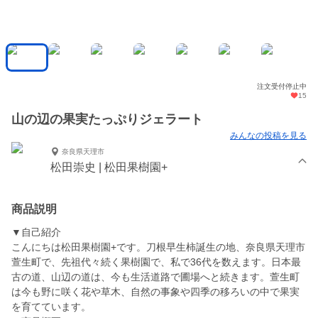
注文受付停止中
15
山の辺の果実たっぷりジェラート
みんなの投稿を見る
奈良県天理市
松田崇史 | 松田果樹園+
商品説明
▼自己紹介
こんにちは松田果樹園+です。刀根早生柿誕生の地、奈良県天理市
萱生町で、先祖代々続く果樹園で、私で36代を数えます。日本最
古の道、山辺の道は、今も生活道路で圃場へと続きます。萱生町
は今も野に咲く花や草木、自然の事象や四季の移ろいの中で果実
を育てています。