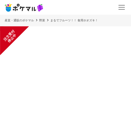
産直・通販のポケマル
野菜
まるでフルーツ！！ 食用ホオズキ！
注
文
受
付
停
止
中