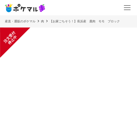
産直・通販のポケマル
肉
【お家ごちそう！】長浜産 鹿肉 モモ ブロック
注
文
受
付
停
止
中