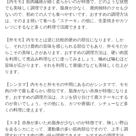
【内モモ】筋肉繊維が細く柔らかいのが特徴で、どのような状態
でも美味しく調理できます。脂身が少なく、鹿肉独特のクセも少
ないので、初めての人でも食べやすいです。おすすめの調理方法
は、そのまま焼いて食べる『ステーキ』の他に、生姜焼きやカツ
レツにするなど多くの料理で活躍できます。
【外モモ】内モモとは逆に比較的硬めの部位になります。しか
し、それだけ鹿肉の旨味を感じられる部位でもあり、外モモだか
らこその美味しさがあります。おすすめの調理方法は、硬い肉質
を利用して煮込み料理などに使ってみましょう。噛めば噛むほど
旨味が広がります。それを利用して唐揚げなども美味しく仕上が
ります。
【シンタマ】内モモと外モモの中間にあるのがシンタマで、モモ
肉の中で最も柔らかい部位です。脂身がない赤身が特徴になりま
す。おすすめの調理方法は、スジを切り分けて鹿ステーキにする
のが良いでしょう。その他にも、カツや唐揚げ、シチューなど多
くの料理に使えます。
【スネ】赤身が多いため脂身が少ないのが特徴です。険しい野山
を走るシカにとって、運動量の多い筋肉部位ですので、上手く調
理すればスネ肉の濃い味が堪能できます。おすすめの調理方法