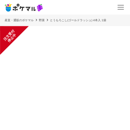
産直・通販のポケマル
野菜
とうもろこし(ゴールドラッシュ) 4本入 1袋
注
文
受
付
停
止
中