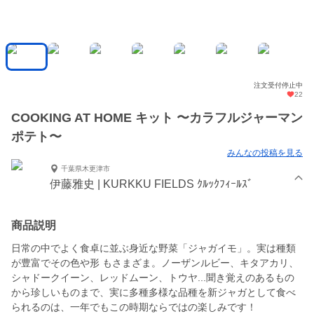
注文受付停止中
22
COOKING AT HOME キット 〜カラフルジャーマン
ポテト〜
みんなの投稿を見る
千葉県木更津市
伊藤雅史 | KURKKU FIELDS ｸﾙｯｸﾌｨｰﾙｽﾞ
商品説明
日常の中でよく食卓に並ぶ身近な野菜「ジャガイモ」。実は種類
が豊富でその色や形 もさまざま。ノーザンルビー、キタアカリ、
シャドークイーン、レッドムーン、トウヤ...聞き覚えのあるもの
から珍しいものまで、実に多種多様な品種を新ジャガとして食べ
られるのは、一年でもこの時期ならではの楽しみです！