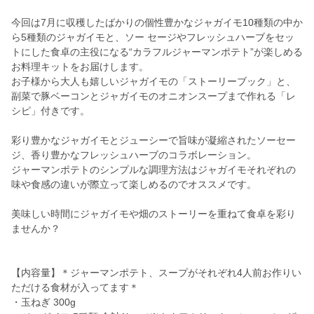
今回は7月に収穫したばかりの個性豊かなジャガイモ10種類の中か
ら5種類のジャガイモと、ソー セージやフレッシュハーブをセッ
トにした食卓の主役になる“カラフルジャーマンポテト”が楽しめる
お料理キットをお届けします。
お子様から大人も嬉しいジャガイモの「ストーリーブック」と、
副菜で豚ベーコンとジャガイモのオニオンスープまで作れる「レ
シピ」付きです。
彩り豊かなジャガイモとジューシーで旨味が凝縮されたソーセー
ジ、香り豊かなフレッシュハーブのコラボレーション。
ジャーマンポテトのシンプルな調理方法はジャガイモそれぞれの
味や食感の違いが際立って楽しめるのでオススメです。
美味しい時間にジャガイモや畑のストーリーを重ねて食卓を彩り
ませんか？
【内容量】＊ジャーマンポテト、スープがそれぞれ4人前お作りい
ただける食材が入ってます＊
・玉ねぎ 300g