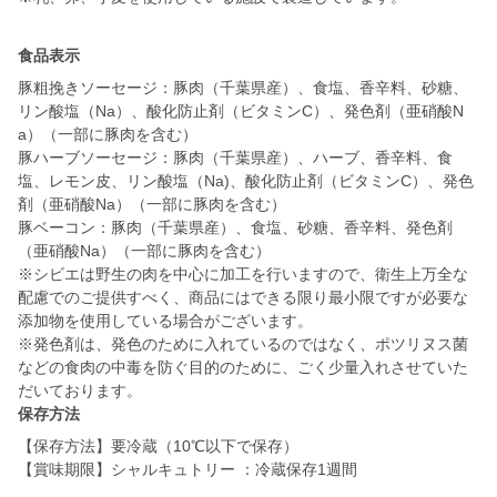
食品表示
豚粗挽きソーセージ：豚肉（千葉県産）、食塩、香辛料、砂糖、
リン酸塩（Na）、酸化防止剤（ビタミンC）、発色剤（亜硝酸N
a）（一部に豚肉を含む）
豚ハーブソーセージ：豚肉（千葉県産）、ハーブ、香辛料、食
塩、レモン皮、リン酸塩（Na)、酸化防止剤（ビタミンC）、発色
剤（亜硝酸Na）（一部に豚肉を含む）
豚ベーコン：豚肉（千葉県産）、食塩、砂糖、香辛料、発色剤
（亜硝酸Na）（一部に豚肉を含む）
※シビエは野生の肉を中心に加工を行いますので、衛生上万全な
配慮でのご提供すべく、商品にはできる限り最小限ですが必要な
添加物を使用している場合がございます。
※発色剤は、発色のために入れているのではなく、ポツリヌス菌
などの食肉の中毒を防ぐ目的のために、ごく少量入れさせていた
だいております。
保存方法
【保存方法】要冷蔵（10℃以下で保存）
【賞味期限】シャルキュトリー ：冷蔵保存1週間