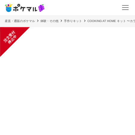
産直・通販のポケマル
体験・その他
手作りキット
COOKING AT HOME キット
注
文
受
付
停
止
中