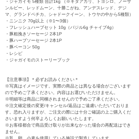
・ジャガイモ 5種類 合計1kg （※キタアカリ、トヨシロ、ノーザ
ンルビー、レッドムーン、十勝こがね、アンデスレッド、デジ
マ、グランドペチカ、シャドークイーン、トウヤの中から5種類）
・ニンニク 70g以上（※1〜3個）
・フレッシュハーブセット 10g（バジル6g チャイブ4g）
・豚粗挽きソーセージ 2本1P
・豚ハーブソーセージ 2本1P
・豚ベーコン 50g
・レシピ
・ジャガイモのストーリーブック
【注意事項】＊必ずお読みください＊
※写真はイメージです。実際の商品とは異なる場合がございます
ので予めご了承ください。内容はお選びいただけません。
※明細等は商品に同梱されませんので予めご了承ください。
※注文確定後の変更/キャンセル/返品はご遠慮いただいておりま
す。恐れ入りますが、ご注文の際には十分ご確認の上ご購入くだ
さいますよう何卒よろしくお願いいたします。
※お客様都合で商品受け取りが出来なかった場合の再配送はでき
ません。
※乳、卵、小麦を使用している施設で製造しています。