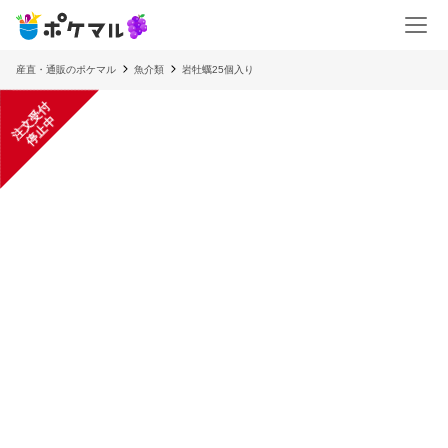
産直・通販のポケマル
魚介類
岩牡蠣25個入り
注
文
受
付
停
止
中