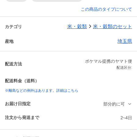
この商品のタイプについて
米・穀類
米・穀類のセット
カテゴリ
埼玉県
産地
ポケマル提携のヤマト便
配送方法
配送区分:
配送料金（送料）
※離島などの例外はあります。詳細はこちら
お届け日指定
部分的に可
注文から発送まで
2~4日