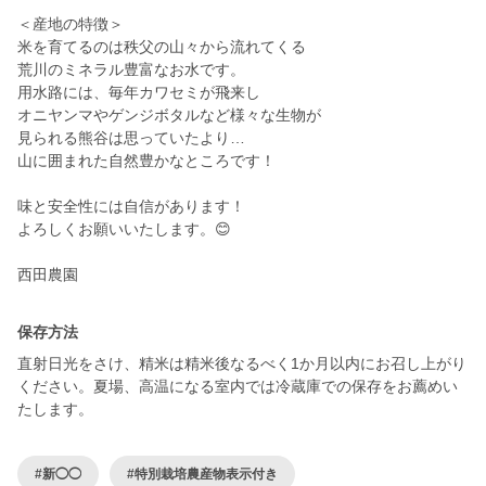
＜産地の特徴＞
米を育てるのは秩父の山々から流れてくる
荒川のミネラル豊富なお水です。
用水路には、毎年カワセミが飛来し
オニヤンマやゲンジボタルなど様々な生物が
見られる熊谷は思っていたより…
山に囲まれた自然豊かなところです！
味と安全性には自信があります！
よろしくお願いいたします。😊
西田農園
保存方法
直射日光をさけ、精米は精米後なるべく1か月以内にお召し上がり
ください。夏場、高温になる室内では冷蔵庫での保存をお薦めい
たします。
#新◯◯
#特別栽培農産物表示付き