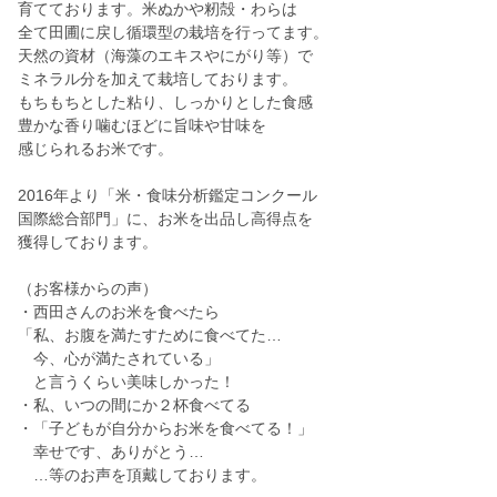
育てております。米ぬかや籾殻・わらは
全て田圃に戻し循環型の栽培を行ってます。
天然の資材（海藻のエキスやにがり等）で
ミネラル分を加えて栽培しております。
もちもちとした粘り、しっかりとした食感
豊かな香り噛むほどに旨味や甘味を
感じられるお米です。
2016年より「米・食味分析鑑定コンクール
国際総合部門」に、お米を出品し高得点を
獲得しております。
（お客様からの声）
・西田さんのお米を食べたら
「私、お腹を満たすために食べてた…
今、心が満たされている」
と言うくらい美味しかった！
・私、いつの間にか２杯食べてる
・「子どもが自分からお米を食べてる！」
幸せです、ありがとう…
…等のお声を頂戴しております。