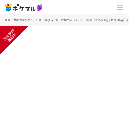
産直・通販のポケマル
米・穀類
米・穀類のセット
一等米【米ぬか1kg&精米10kg
注
文
受
付
停
止
中