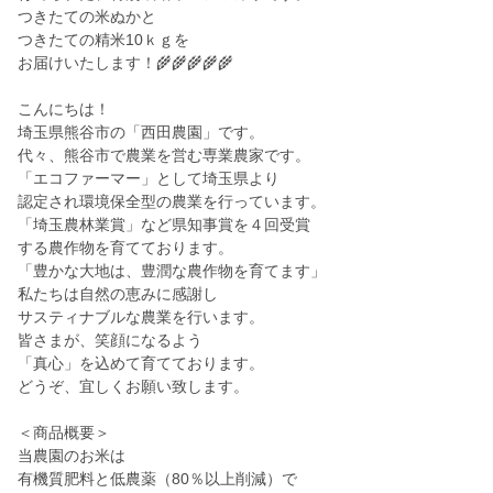
つきたての米ぬかと
つきたての精米10ｋｇを
お届けいたします！🌾🌾🌾🌾🌾
こんにちは！
埼玉県熊谷市の「西田農園」です。
代々、熊谷市で農業を営む専業農家です。
「エコファーマー」として埼玉県より
認定され環境保全型の農業を行っています。
「埼玉農林業賞」など県知事賞を４回受賞
する農作物を育てております。
「豊かな大地は、豊潤な農作物を育てます」
私たちは自然の恵みに感謝し
サスティナブルな農業を行います。
皆さまが、笑顔になるよう
「真心」を込めて育てております。
どうぞ、宜しくお願い致します。
＜商品概要＞
当農園のお米は
有機質肥料と低農薬（80％以上削減）で