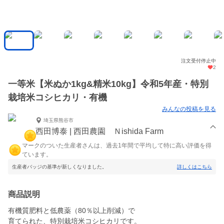
注文受付停止中
2
一等米【米ぬか1kg&精米10kg】令和5年産・特別
栽培米コシヒカリ・有機
みんなの投稿を見る
埼玉県熊谷市
西田博泰 | 西田農園 Ｎishida Farm
マークのついた生産者さんは、過去1年間で平均して特に高い評価を得
ています。
生産者バッジの基準が新しくなりました。
詳しくはこちら
商品説明
有機質肥料と低農薬（80％以上削減）で
育てられた、特別栽培米コシヒカリです。