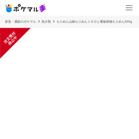
産直・通販のポケマル
魚介類
ちりめん山椒ちりめん１キロと看板新物ちりめん500g
注
文
受
付
停
止
中