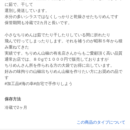
に茹で、干して
選別し発送しています。
水分の多いシラスではなくしっかりと乾燥させたちりめんです
保管期間も冷蔵で2カ月と長いです。
小さなちりめんは茹でたり干したりしている間に折れたり
飛んで行ってしまったりします。それを補うのが昭和５年から積
み重ねてきた
実績です。ちりめん山椒の有名店さんからもご愛顧頂く高い品質
通常お店では、８０gで１０００円で販売しておりますが
ちりめんさん所を作られる方の大袋でお得に出しています。
好みの味拘りの山椒出ちりめん山椒を作りたい方にお奨めの品で
す
#加工品#海の幸#自宅で手作りしよう
保存方法
冷蔵で2ヶ月
この商品のタイプについて