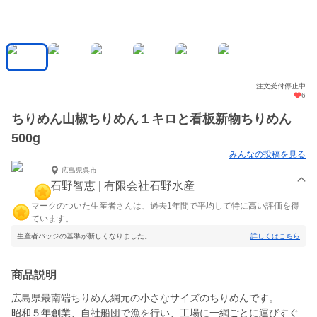
注文受付停止中
6
ちりめん山椒ちりめん１キロと看板新物ちりめん
500g
みんなの投稿を見る
広島県呉市
石野智恵 | 有限会社石野水産
マークのついた生産者さんは、過去1年間で平均して特に高い評価を得
ています。
生産者バッジの基準が新しくなりました。
詳しくはこちら
商品説明
広島県最南端ちりめん網元の小さなサイズのちりめんです。
昭和５年創業、自社船団で漁を行い、工場に一網ごとに運びすぐ