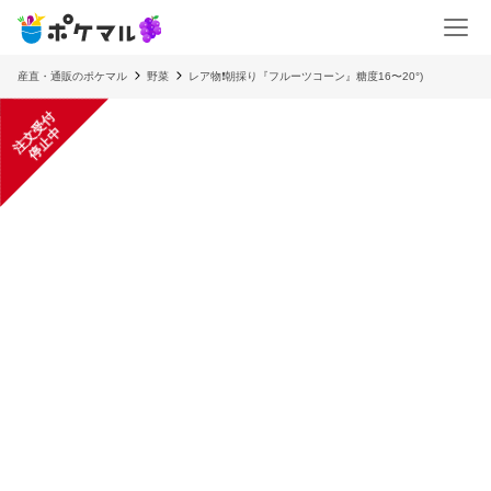
産直・通販のポケマル
野菜
レア物❗️朝採り『フルーツコーン』糖度16〜20°)
注
文
受
付
停
止
中