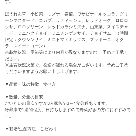
す。
ほうれん草、小松菜、ミズナ、春菊、ワサビナ、ルッコラ、グリ
ーンマスタード、コカブ、ラディッシュ、レッドオーク、ロロロ
ッサ、ロログリーン、レッドカラシミズナ、山東菜、スイスチャ
ード、ミニパクチョイ、ミニチンゲンサイ、チョイサム、（時期
限定：クウシンサイ、ミニトマトミックス、ズッキーニ、オク
ラ、スイートコーン）
※栽培状況、季節等により内容が異なりますので、予めご了承く
ださい。
※生育状況次第で、発送が遅れる場合がございます。予めご了承
くださいますようお願い申し上げます。
▼品種・味の特徴・食べ方
▼数量、分量の目安
だいたいの目安ですが3人家族で3～4食分程あります。
冷蔵庫で1週間程度、日持ちしますので野菜好きの方におすすめで
す。
▼栽培/生産方法、こだわり