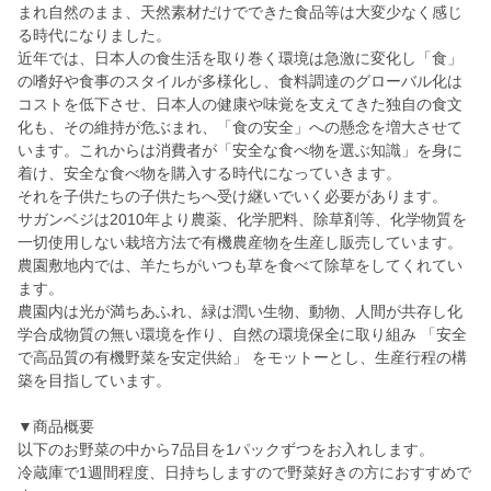
まれ自然のまま、天然素材だけでできた食品等は大変少なく感じ
る時代になりました。
近年では、日本人の食生活を取り巻く環境は急激に変化し「食」
の嗜好や食事のスタイルが多様化し、食料調達のグローバル化は
コストを低下させ、日本人の健康や味覚を支えてきた独自の食文
化も、その維持が危ぶまれ、「食の安全」への懸念を増大させて
います。これからは消費者が「安全な食べ物を選ぶ知識」を身に
着け、安全な食べ物を購入する時代になっていきます。
それを子供たちの子供たちへ受け継いでいく必要があります。
サガンベジは2010年より農薬、化学肥料、除草剤等、化学物質を
一切使用しない栽培方法で有機農産物を生産し販売しています。
農園敷地内では、羊たちがいつも草を食べて除草をしてくれてい
ます。
農園内は光が満ちあふれ、緑は潤い生物、動物、人間が共存し化
学合成物質の無い環境を作り、自然の環境保全に取り組み 「安全
で高品質の有機野菜を安定供給」 をモットーとし、生産行程の構
築を目指しています。
▼商品概要
以下のお野菜の中から7品目を1パックずつをお入れします。
冷蔵庫で1週間程度、日持ちしますので野菜好きの方におすすめで