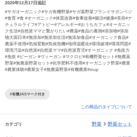
2020年12月17日追記
#サガオーガニック#サガ有機野菜#サガ葉野菜ブランドサガンベジ
#食育 #食 #オーガニック#体質改善#食事改善#腸活#健康#美容#ナ
チュラルライフ#アトピー#アレルギー#おうちカフェ#オーガニッ
ク生活#自然派ママと繋がりたい#農薬#食品の裏側#添加物#添加
物大国日本#無添加#無添加生活#無添加食品#オーガニック食品#
農薬不使用#気候変動#気候危機#地球温暖化#環境破壊#環境問題#
環境汚染#自然派#自然派ママ#自然派育児#オーガニック #免疫力
#免疫 #ビーガン #ヴィーガン #マクロビ#有機野菜セット#無農薬
野菜#無農薬野菜セット#化学肥料不使用#オーガニック野菜#農業
#農業体験#農業女子#無農薬野菜#有機農業#mup
.
#有機JASマーク付き
この商品のタイプについて
野菜
野菜セット
カテゴリ