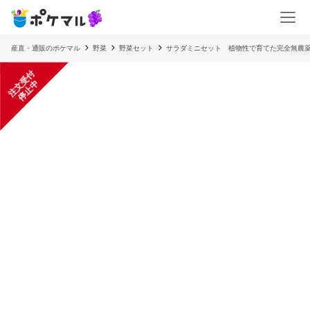
産直・通販のポケマル
野菜
野菜セット
サラダミニセット 植物性で育てた完全無農薬
注
文
受
付
停
止
中