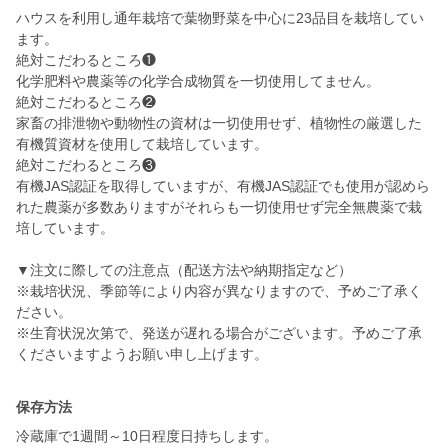
ハウスを利用し通年栽培で葉物野菜を中心に23品目を栽培してい
ます。
絶対こだわるところ❶
化学肥料や農薬等の化学合成物質を一切使用してません。
絶対こだわるところ❷
家畜の排泄物や動物性の資材は一切使用せず、植物性の厳選した
有機質資材を使用して栽培しています。
絶対こだわるところ❸
有機JAS認証を取得していますが、有機JAS認証でも使用が認めら
れた農薬が多数ありますがそれらも一切使用せず完全無農薬で栽
培しています。
▼注文に際しての注意点（配送方法や納期指定など）
※栽培状況、季節等により内容が異なりますので、予めご了承く
ださい。
※生育状況次第で、発送が遅れる場合がございます。予めご了承
保存方法
冷蔵庫で1週間～10日程度日持ちします。