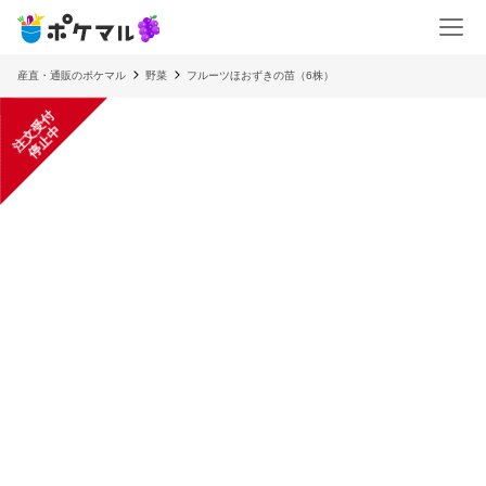
産直・通販のポケマル
野菜
フルーツほおずきの苗（6株）
注
文
受
付
停
止
中