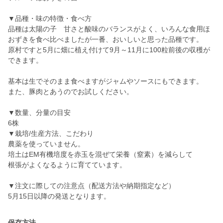
▼品種・味の特徴・食べ方
品種は太陽の子 甘さと酸味のバランスがよく、いろんな食用ほ
おずきを食べ比べましたが一番、おいしいと思った品種です。
原村ですと5月に畑に植え付けて9月～11月に100粒前後の収穫が
できます。
基本は生でそのまま食べますがジャムやソースにもできます。
また、豚肉とあうのでお試しください。
▼数量、分量の目安
6株
▼栽培/生産方法、こだわり
農薬を使っていません。
培土はEM有機培度を赤玉を混ぜて栄養（窒素）を減らして
根張がよくなるように育てています。
▼注文に際しての注意点（配送方法や納期指定など）
5月15日以降の発送となります。
保存方法