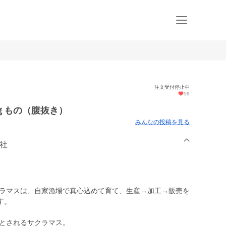
注文受付停止中
59
ｇもの（腹抜き）
みんなの投稿を見る
会社
クラマスは、自家漁場で真心込めて育て、生産→加工→販売を
す。
いとされるサクラマス。