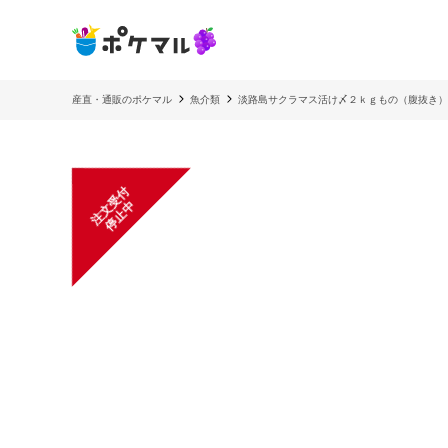
産直・通販のポケマル
魚介類
淡路島サクラマス活け〆２ｋｇもの（腹抜き）
注
文
受
付
停
止
中