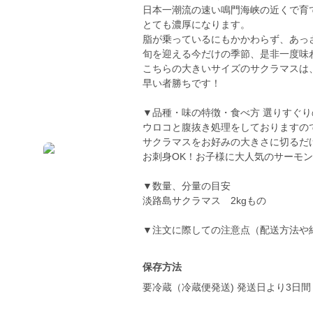
日本一潮流の速い鳴門海峡の近くで育
とても濃厚になります。
脂が乗っているにもかかわらず、あっ
旬を迎える今だけの季節、是非一度味
こちらの大きいサイズのサクラマスは
早い者勝ちです！
▼品種・味の特徴・食べ方 選りすぐ
ウロコと腹抜き処理をしておりますの
サクラマスをお好みの大きさに切るだ
お刺身OK！お子様に大人気のサーモ
▼数量、分量の目安
淡路島サクラマス 2kgもの
▼注文に際しての注意点（配送方法や
保存方法
要冷蔵（冷蔵便発送) 発送日より3日間