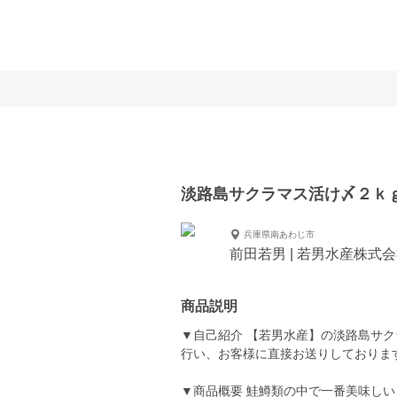
淡路島サクラマス活け〆２ｋ
兵庫県南あわじ市
前田若男 | 若男水産株式
商品説明
▼自己紹介 【若男水産】の淡路島サ
行い、お客様に直接お送りしておりま
▼商品概要 鮭鱒類の中で一番美味し