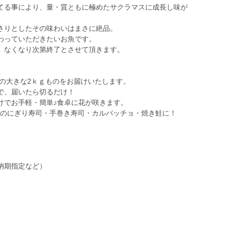
てる事により、量・質ともに極めたサクラマスに成長し味が
さりとしたその味わいはまさに絶品。
わっていただきたいお魚です。
、なくなり次第終了とさせて頂きます。
りの大きな2ｋｇものをお届けいたします。
で、届いたら切るだけ！
けでお手軽・簡単♪食卓に花が咲きます。
ンのにぎり寿司・手巻き寿司・カルパッチョ・焼き鮭に！
納期指定など）