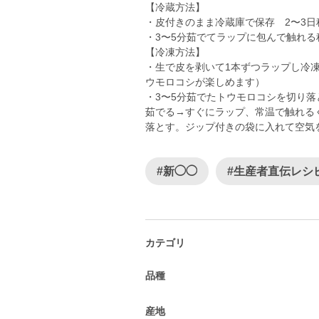
【冷蔵方法】
・皮付きのまま冷蔵庫で保存 2〜3日
・3〜5分茹でてラップに包んで触れる
【冷凍方法】
・生で皮を剥いて1本ずつラップし冷
ウモロコシが楽しめます）
・3〜5分茹でたトウモロコシを切り落
茹でる→すぐにラップ、常温で触れる
落とす。ジップ付きの袋に入れて空気
#新◯◯
#生産者直伝レシ
カテゴリ
品種
産地