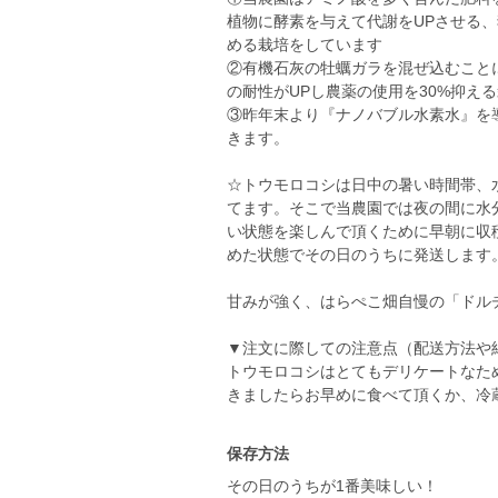
植物に酵素を与えて代謝をUPさせる
める栽培をしています
②有機石灰の牡蠣ガラを混ぜ込むこと
の耐性がUPし農薬の使用を30%抑え
③昨年末より『ナノバブル水素水』を
きます。
☆トウモロコシは日中の暑い時間帯、
てます。そこで当農園では夜の間に水
い状態を楽しんで頂くために早朝に収
めた状態でその日のうちに発送します
甘みが強く、はらぺこ畑自慢の「ドル
▼注文に際しての注意点（配送方法や
トウモロコシはとてもデリケートなた
きましたらお早めに食べて頂くか、冷
保存方法
その日のうちが1番美味しい！