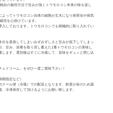
、独自の栽培方法で甘みが強くトウモロコシ本来の味を楽し
によってトウモロコシ自体の細胞が丈夫になり病害虫や病気
る栽培を心掛けています。
導入しております。トウモロコシでも積極的に取り入れてい
水分を蒸発してしまいみずみずしさと甘みが低下してしまっ
分、甘み、栄養を取り戻し蓄えた1番トウモロコシの美味し
穫します。選別後はすぐに冷蔵して、旨味をギュッと閉じ込
。
チェドリーム」をぜひ一度ご賞味下さい！
納期指定など）
めクール便（冷蔵）での配送となります。鮮度が命のため届
蔵、冷凍保存して頂けるようにお願い致します。