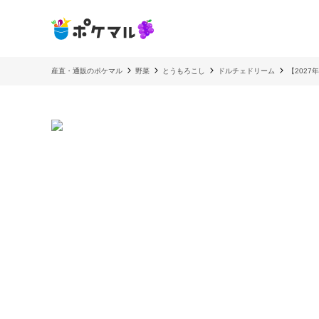
産直・通販のポケマル
野菜
とうもろこし
ドルチェドリーム
【202