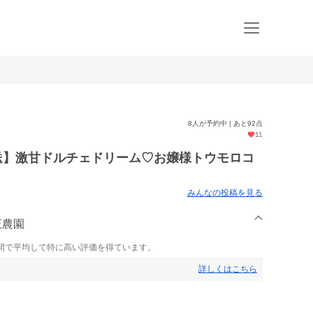
8人が予約中 | あと92点
11
発送】激甘ドルチェドリーム♡お嬢様トウモロコ
みんなの投稿を見る
正農園
間で平均して特に高い評価を得ています。
詳しくはこちら