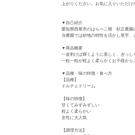
上がりください。お気に入りいただけ
▼自己紹介
愛知県西尾市のはらぺこ畑 杉正農園
当農園では砂地の特性を活かし里芋、
▼商品概要
一皮剥けば輝くように美しく、ぎっし
一粒一粒が程よく柔らかくお子様から
▼品種・味の特徴・食べ方
【品種】
ドルチェドリーム
【味の特徴】
甘くてみずみずしい
程よく柔らかい
女性に大人気
【調理方法】