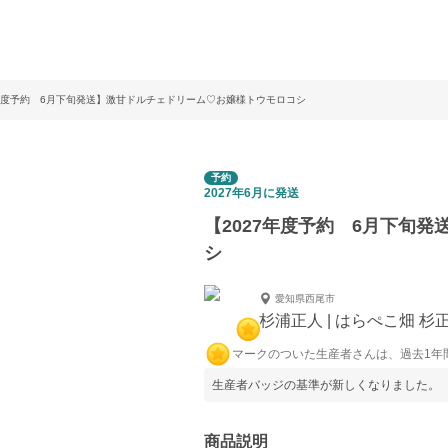
7年度予約 6月下旬発送】激甘ドルチェドリーム♡お嬢様トウモロコシ
予約
2027年6月に発送
【2027年度予約 6月下旬
シ
愛知県西尾市
杉浦正人 | はらぺこ畑 杉
マークのついた生産者さんは、過去1年
生産者バッジの基準が新しくなりました。
商品説明