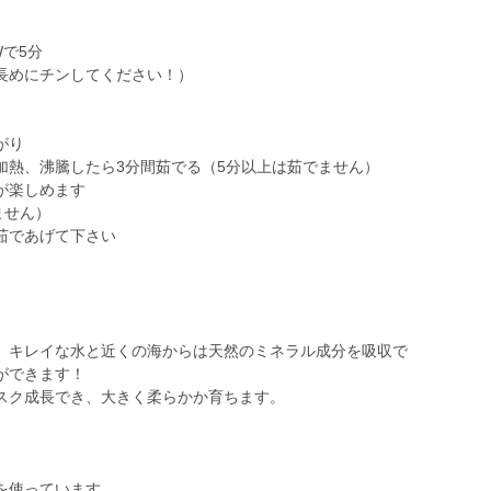
Wで5分
長めにチンしてください！）
がり
熱、沸騰したら3分間茹でる（5分以上は茹でません）
が楽しめます
ません）
茹であげて下さい
、キレイな水と近くの海からは天然のミネラル成分を吸収で
ができます！
スク成長でき、大きく柔らかか育ちます。
を使っています。