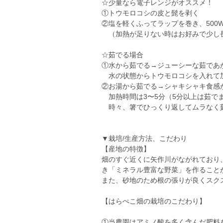
☆少量なら電子レンジがオススメ！
①トウモロコシの皮と髭を剥く
②塩を軽くふってラップを巻き、500
（加熱が足りない時はお好みで少し
☆茹でる場合
①水から茹でる→ジューシーな茹であ
水の状態からトウモロコシを入れて加
②お湯から茹でる→シャキシャキ食感
加熱時間は3〜5分（5分以上は茹で
時々、箸でひっくり返してムラなく
▼栽培/生産方法、こだわり
【産地の特徴】
畑のすぐ近くに矢作川がながれており
き「ミネラル豊富な野菜」を作ること
また、砂地のため根の張りが良くスク
【はらぺこ畑の栽培のこだわり】
①当農園はアミノ酸を多く含んだ肥料