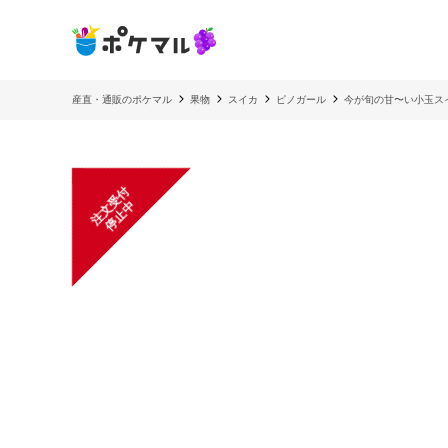
産直・通販のポケマル
果物
スイカ
ピノガール
今が旬の甘〜い小玉ス
注
文
受
付
停
止
中