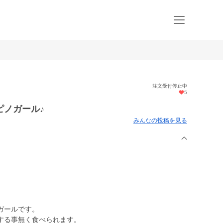
注文受付停止中
5
ピノガール♪
みんなの投稿を見る
ガールです。
する事無く食べられます。