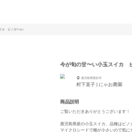
イカ ピノガール♪
今が旬の甘〜い小玉スイカ 
鹿児島県曽於市
村下直子 | にゃお農園
商品説明
ご覧いただきありがとうございます！
鹿児島県産の小玉スイカ、品種はピノ
マイクロシードで種が小さいので気に