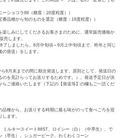
ーショコラ88（糖度：20度程度））
定番品種から旬のものを選定（糖度：18度程度））
を楽しみにしてくださるお客さまのために、通常販売価格か
で販売します。
）が終了しましたら、8月中旬頃～9月上中旬頃まで、昨年と同じ
後の発送）をします。
から8月末までの間に順次発送します。原則として、発送日の
るのを見計らってお送りするためです。）。発送予定日が決
からご連絡いたします（下記の【発送等】の欄もご一読くだ
の品種から、お送りする時期に最も味がのって食べごろを迎
りします。
、ミルキースイート88ST、ロイシー（白）（中早生）、で
ン（早生）、シュガーピーク、わくわくコーン