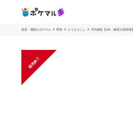
産直・通販のポケマル
野菜
とうもろこし
予約価格【8本・糖度18度程
販売終了