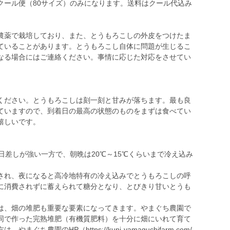
クール便（80サイズ）のみになります。送料はクール代込み
農薬で栽培しており、また、とうもろこしの外皮をつけたま
ていることがあります。とうもろこし自体に問題が生じるこ
なる場合にはご連絡ください。事情に応じた対応をさせてい
ください。とうもろこしは刻一刻と甘みが落ちます。最も良
ていますので、到着日の最高の状態のものをまずは食べてい
嬉しいです。
は日差しが強い一方で、朝晩は20℃～15℃くらいまで冷え込み
され、夜になると高冷地特有の冷え込みでとうもろこしの呼
に消費されずに蓄えられて糖分となり、とびきり甘いとうも
は、畑の堆肥も重要な要素になってきます。やまぐち農園で
同で作った完熟堆肥（有機質肥料）を十分に畑にいれて育て
農園のHP（https://kuni-yamaguchifarm.com/