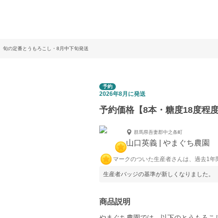
度】旬の定番とうもろこし・8月中下旬発送
予約
2026年8月に発送
予約価格【8本・糖度18度程
群馬県吾妻郡中之条町
山口英義 | やまぐち農園
マークのついた生産者さんは、過去1年
生産者バッジの基準が新しくなりました。
商品説明
やまぐち農園では、以下のとうもろこ