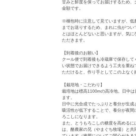
甘みと鮮度を保ってお届けするため、
金額です。
※梱包時に注意して見ていますが、低
までお送りするため、まれに虫がつい
とはほとんどないと思いますが、気に
ただきます。
【到着後のお願い】
クール便で到着後も冷蔵庫で保存して
い状態でお届けできるよう工夫を重ね
ただけると、作り手としてこの上なく
【栽培地・こだわり】
栽培地は標高1100mの高冷地。日中
ます。
日中に光合成でたっぷりと養分が生成
吸活性が低下することで、養分が夜間
ろこしになります。
また、とうもろこしの糖度を高めるに
は、酪農家の兄（やまぐち牧場）と共
ています（堆肥についてご関心がある方は、やまぐち