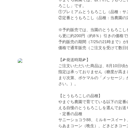
ろこし」です。
①プレミアムとうもろこし（品種：サニ
②定番とうもろこし（品種：当農園の
※予約販売では、当園のとうもろこし
ら更に約200円（約8％）引きの価格
予約販売の期間（7/25の21時まで
価格で通常販売（ご注文を受けて数日
【🌽発送時期🌽】
ご注文いただいた商品は、8月10日頃
指定は承っておりません（糖度が高ま
まり次第、ポケマルの「メッセージ」
さい。）。
【とうもろこしの品種】
やまぐち農園で育てている以下の定番
える自慢のとうもろこしを選んでお送
・定番の品種
サニーショコラ88、ミルキースイート
らあまコーン（晩生）、どきどきコー