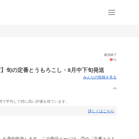
販売終了
31
度】旬の定番とうもろこし・8月中下旬発送
みんなの投稿を見る
間で平均して特に高い評価を得ています。
詳しくはこちら
しを予約販売します。この商品ページは、②の「定番とうも