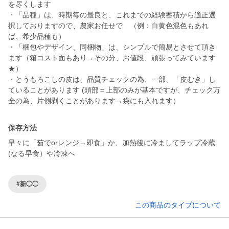
を尽くします
・「品種」は、時期毎の最良と、これまでの経験蓄積から適正選
択しておりますので、農家お任せで （例：白黄色混色もあれ
ば、希少品種も）
・「梱包やデザイン、同梱物」は、シンプルで簡易とさせて頂き
ます（箱コスト面もあり→その分、お値段、頑張ってみています
★）
・とうもろこしの皮は、品質チェックの為、一部、「皮むき」し
ていることがあります (頭部＝上部のみが基本ですが、チェック万
全の為、片側剥くことがあります→袋にも入れます）
保存方法
早々に「茹でorレンジ→即食」か、加熱後に冷ましてラップ冷蔵
(なる早食）や冷凍へ
#新◯◯
この商品のタイプについて