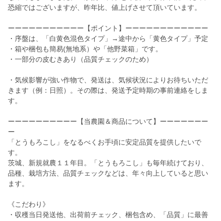
恐縮ではございますが、昨年比、値上げさせて頂いています。
ーーーーーーーーーーー【ポイント】ーーーーーーーーーーーー
・序盤は、「白黄色混色タイプ」→途中から「黄色タイプ」予定
・箱や梱包も簡易(無地系）や「他野菜箱」です。
・一部分の皮むきあり（品質チェックのため）
・気候影響が強い作物で、発送は、気候状況によりお待ちいただ
きます（例：日照）。その際は、発送予定時期の事前連絡をしま
す。
ーーーーーーーーーー【当農園＆商品について】ーーーーーーー
ー
「とうもろこし」をなるべくお手頃に安定品質を提供したいで
す。
茨城、新規就農１１年目。「とうもろこし」も毎年続けており、
品種、栽培方法、品質チェックなどは、年々向上していると思い
ます。
《こだわり》
・収穫当日発送他、出荷前チェック、梱包含め、「品質」に最善