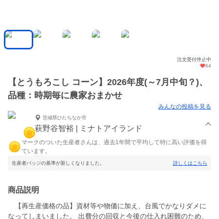
注文受付停止中
64
【とうもろこし コーン】2026年度(～7月中旬？)、
品種：時期毎に農家おまかせ
みんなの投稿を見る
茨城県ひたちなか市
萩野谷智裕 | ミナトアイランド
マークのついた生産者さんは、過去1年間で平均して特に高い評価を得
ています。
生産者バッジの基準が新しくなりました。
詳しくはこちら
商品説明
【再生産価格の品】資材等や物価に加え、台風でかなりダメに
なってしまいました。 出費分の回収と今後の仕入れ困難のため、