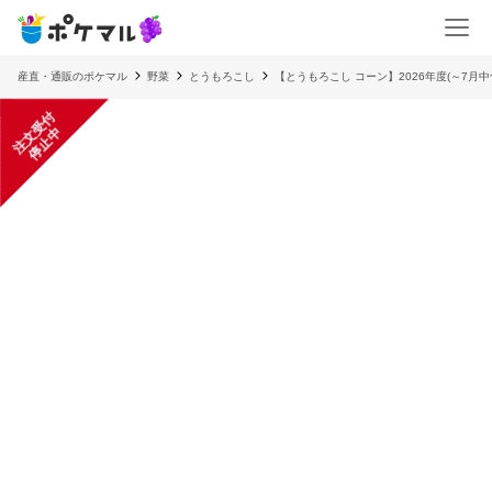
産直・通販のポケマル
野菜
とうもろこし
【とうもろこし コーン】2026年度(～7月
注
文
受
付
停
止
中