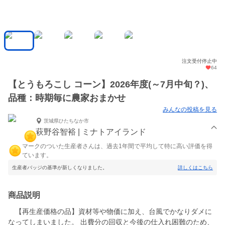
注文受付停止中
64
【とうもろこし コーン】2026年度(～7月中旬？)、
品種：時期毎に農家おまかせ
みんなの投稿を見る
茨城県ひたちなか市
萩野谷智裕 | ミナトアイランド
マークのついた生産者さんは、過去1年間で平均して特に高い評価を得
ています。
生産者バッジの基準が新しくなりました。
詳しくはこちら
商品説明
【再生産価格の品】資材等や物価に加え、台風でかなりダメに
なってしまいました。 出費分の回収と今後の仕入れ困難のため、