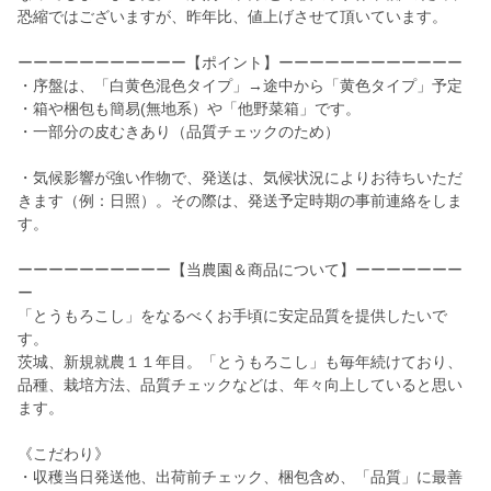
恐縮ではございますが、昨年比、値上げさせて頂いています。
ーーーーーーーーーーー【ポイント】ーーーーーーーーーーーー
・序盤は、「白黄色混色タイプ」→途中から「黄色タイプ」予定
・箱や梱包も簡易(無地系）や「他野菜箱」です。
・一部分の皮むきあり（品質チェックのため）
・気候影響が強い作物で、発送は、気候状況によりお待ちいただ
きます（例：日照）。その際は、発送予定時期の事前連絡をしま
す。
ーーーーーーーーーー【当農園＆商品について】ーーーーーーー
ー
「とうもろこし」をなるべくお手頃に安定品質を提供したいで
す。
茨城、新規就農１１年目。「とうもろこし」も毎年続けており、
品種、栽培方法、品質チェックなどは、年々向上していると思い
ます。
《こだわり》
・収穫当日発送他、出荷前チェック、梱包含め、「品質」に最善