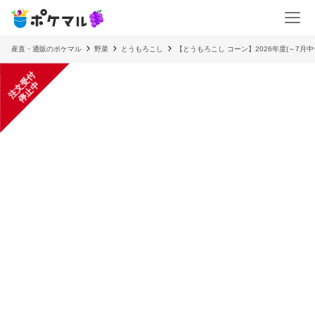
産直・通販のポケマル
野菜
とうもろこし
【とうもろこし コーン】2026年度(～7月
注
文
受
付
停
止
中