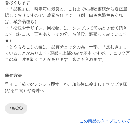
を尽くします
・「品種」は、時期毎の最良と、これまでの経験蓄積から適正選
択しておりますので、農家お任せで （例：白黄色混色もあれ
ば、希少品種も）
・「梱包やデザイン、同梱物」は、シンプルで簡易とさせて頂き
ます（箱コスト面もあり→その分、お値段、頑張ってみています
★）
・とうもろこしの皮は、品質チェックの為、一部、「皮むき」し
ていることがあります (頭部＝上部のみが基本ですが、チェック万
全の為、片側剥くことがあります→袋にも入れます）
保存方法
早々に「茹でorレンジ→即食」か、加熱後に冷ましてラップ冷蔵
(なる早食）や冷凍へ
#新◯◯
この商品のタイプについて