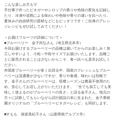
こんな楽しみ方も💡
手仕事で作ったビネガーやシロップの香りや色味の変化を記録し
たり、冷凍や追熟による味わいや色味や香りの違いを比べたり。
夏休みの自由研究の題材などにもピッタリです！ご自身のアレン
ジレシピもぜひ試してみてください ！
＜お届けフルーツの詳細について＞
■ブルーベリー 金子尚弘さん（埼玉県北本市）
今回お届けするブルーベリーの品種は届いてからのお楽しみ！加
工しやすいよう、小粒～中粒サイズでお届けいたします。品種ご
とに販売されることは少ないからこそ、食べ比べも是非お試しく
ださい。
外国産ブルーベリーが多く出回る中、国産のフレッシュなブルー
ベリーは流通量が少ないですが、香りや食感、味わいは別格で
す。金子さんのブルーベリーは、収穫シーズンは農薬不使用のた
め、安心してお召し上がりいただけます。 「生でも加工しても美
味しく使えるのがブルーベリーの良さ」と語る金子さん。地元の
方々に試飲してもらいながら試行錯誤の末に生まれた、金子果樹
園オリジナルの「ブルーベリービネガーレシピ」も同封します。
■すもも 保坂美紀子さん（山梨県南アルプス市）