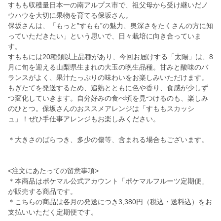
すもも収穫量日本一の南アルプス市で、祖父母から受け継いだノ
ウハウを大切に果物を育てる保坂さん。
保坂さんは、「もっと”すもも”の魅力、奥深さをたくさんの方に知
っていただきたい」という思いで、日々栽培に向き合っていま
す。
すももには20種類以上品種があり、今回お届けする「太陽」は、8
月に旬を迎える山梨県生まれの大玉の晩生品種。甘みと酸味のバ
ランスがよく、果汁たっぷりの味わいをお楽しみいただけます。
もぎたてを発送するため、追熟とともに色や香り、食感が少しず
つ変化していきます。自分好みの食べ頃を見つけるのも、楽しみ
のひとつ。保坂さんのおススメアレンジは「すももスカッシ
ュ」！ぜひ手仕事アレンジもお楽しみください。
＊大きさのばらつき、多少の傷等、含まれる場合もございます。
<注文にあたっての留意事項>
＊本商品はポケマル公式アカウント「ポケマルフルーツ定期便」
が販売する商品です。
＊こちらの商品は各月の発送につき3,380円（税込・送料込）をお
支払いいただく定期便です。