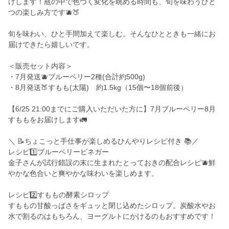
けします！瓶の中で色づく変化を眺める時間も、旬を味わうひと
つの楽しみ方です🫐🍑
旬を味わい、ひと手間加えて楽しむ。そんなひとときも一緒にお
届けできたら嬉しいです。
＜販売セット内容＞
・7月発送🫐ブルーベリー2種(合計約500g)
・8月発送🍑すもも(太陽) 約1.5kg（15個〜18個前後）
【6/25 21:00までにご購入いただいた方に】7月ブルーベリー8月
すももをお届けします🚛
＼ 📝ちょこっと手仕事が楽しめるひんやりレシピ付き 📚／
レシピ1️⃣ブルーベリービネガー
金子さんが試行錯誤の末に生まれたとっておきの配合レシピ🫐鮮
やかな色合いと爽やかな味わいを楽しめます。
レシピ2️⃣すももの酵素シロップ
すももの甘酸っぱさをギュッと閉じ込めたシロップ。炭酸水やお
水で割るのはもちろん、ヨーグルトにかけるのもおすすめです！