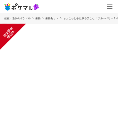
産直・通販のポケマル
果物
果物セット
ちょこっと手仕事を楽しむ！ブルーベリー＆
注
文
受
付
停
止
中