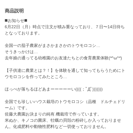
商品説明
◼️お知らせ◼️
6月22日（月）時点で注文が積み重なっており、７日〜14日待ち
となっております。
全国一の茄子農家がまさかまさかのトウモロコシ…
そうきっかけは…
去年娘の通ってる幼稚園のお友達たちとの食育農業体験(*^ω^*)
【子供達に農業とは？！】を体験を通して知ってもらうためにト
ウモロコシを作ってみたところ…
ほっぺが落ちるほどあまーーーーーい((((；ﾟДﾟ)))))))
全国でも珍しいハウス栽培のトウモロコシ（品種 ドルチェドリ
ーム）です。
佐藤大農園お決まりの純有.機栽培で作っています。
米ぬか、キノコの菌床、牡蠣の貝殻の粉砕しか入っておりませ
ん。化成肥料や動物性肥料など一切使っておりません。