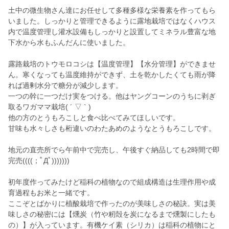
土中の微生物さん達にお任せして多種多様な栄養素を作ってもら
いました。しっかりと管理できるように露地栽培ではなくハウス
内で温度管理し灌水設備もしっかりと設置してミネラル豊富な地
下水から水もふんだんに使いました。
露路栽培のトウモロコシは【温度管理】【水分管理】ができませ
ん。寒くなっても温度維持ができず、土を乾かしたくても雨が降
れば過剰水分で糖分が減少します。
一つの幹に一つだけ実をつける。他はヤングコーンのうちに剥ぎ
取るワガママ栽培( ´ ▽ ` )
他の方のとうもろこしと食べ比べてみてほしいです。
甘味も水々しさも桁違いのわたあめのようなとうもろこしです。
地元の直売所でら午前中で完売し、午後すぐ納品しても2時間で即
完売((((；ﾟДﾟ)))))))
初年度作ってみたけど稲科の植物なので組成構造は生理作用や成
育過程もお米と一緒です。
ここぞとばかりに植酸栽培で作ったのが美味しさの秘訣。実は美
味しさの秘密には【燻炭（竹や籾殻を炭になるまで燻製にしたも
の）】が入っています。有機ケイ素（シリカ）は稲科の植物にと