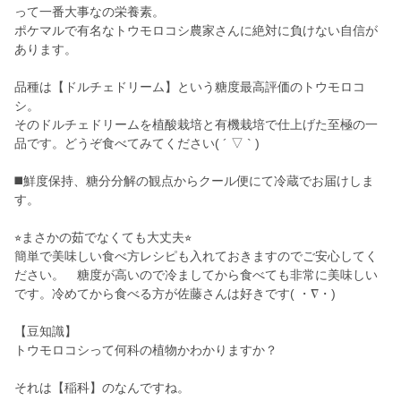
って一番大事なの栄養素。
ポケマルで有名なトウモロコシ農家さんに絶対に負けない自信が
あります。
品種は【ドルチェドリーム】という糖度最高評価のトウモロコ
シ。
そのドルチェドリームを植酸栽培と有機栽培で仕上げた至極の一
品です。どうぞ食べてみてください( ´ ▽ ` )
◼️鮮度保持、糖分分解の観点からクール便にて冷蔵でお届けしま
す。
⭐︎まさかの茹でなくても大丈夫⭐︎
簡単で美味しい食べ方レシピも入れておきますのでご安心してく
ださい。 糖度が高いので冷ましてから食べても非常に美味しい
です。冷めてから食べる方が佐藤さんは好きです( ・∇・)
【豆知識】
トウモロコシって何科の植物かわかりますか？
それは【稲科】のなんですね。