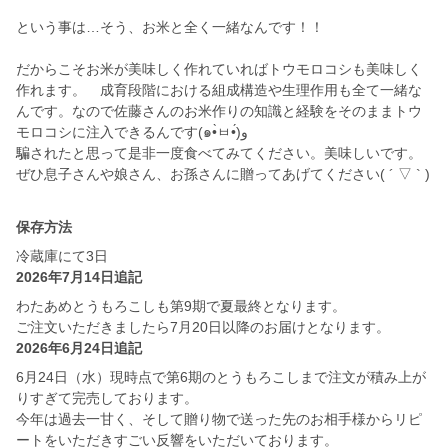
という事は…そう、お米と全く一緒なんです！！
だからこそお米が美味しく作れていればトウモロコシも美味しく
作れます。 成育段階における組成構造や生理作用も全て一緒な
んです。なので佐藤さんのお米作りの知識と経験をそのままトウ
モロコシに注入できるんです(๑•̀ㅂ•́)و
騙されたと思って是非一度食べてみてください。美味しいです。
ぜひ息子さんや娘さん、お孫さんに贈ってあげてください( ´ ▽ ` )
保存方法
冷蔵庫にて3日
2026年7月14日追記
わたあめとうもろこしも第9期で夏最終となります。
ご注文いただきましたら7月20日以降のお届けとなります。
2026年6月24日追記
6月24日（水）現時点で第6期のとうもろこしまで注文が積み上が
りすぎて完売しております。
今年は過去一甘く、そして贈り物で送った先のお相手様からリピ
ートをいただきすごい反響をいただいております。