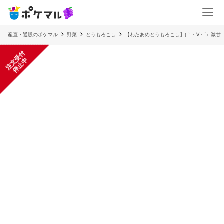
産直・通販のポケマル
野菜
とうもろこし
【わたあめとうもろこし】(｀・∀・´）激甘
注
文
受
付
停
止
中