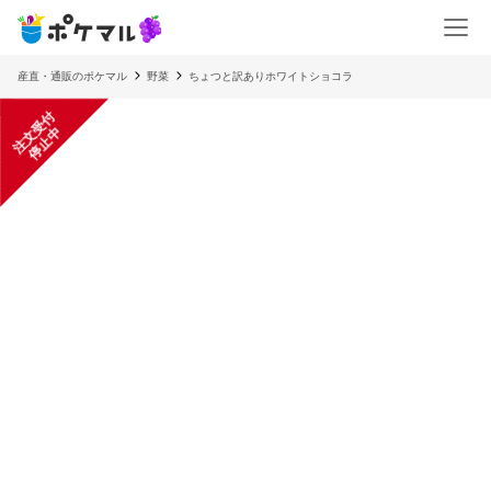
産直・通販のポケマル
野菜
ちょつと訳ありホワイトショコラ
注
文
受
付
停
止
中