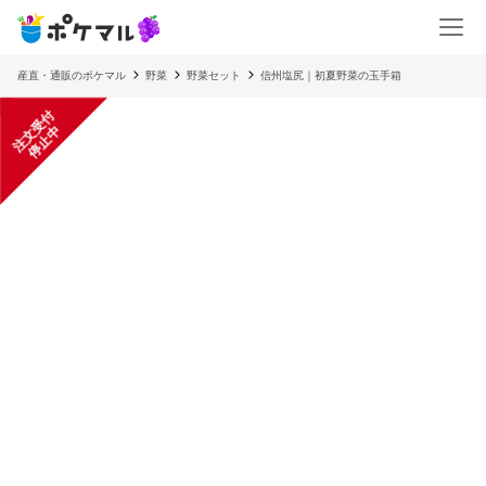
産直・通販のポケマル
野菜
野菜セット
信州塩尻｜初夏野菜の玉手箱
注
文
受
付
停
止
中