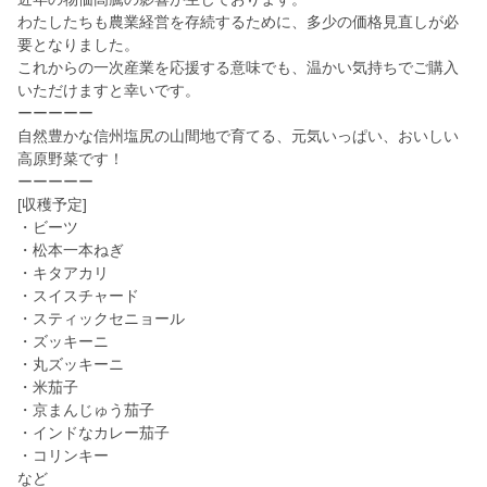
わたしたちも農業経営を存続するために、多少の価格見直しが必
要となりました。
これからの一次産業を応援する意味でも、温かい気持ちでご購入
いただけますと幸いです。
ーーーーー
自然豊かな信州塩尻の山間地で育てる、元気いっぱい、おいしい
高原野菜です！
ーーーーー
[収穫予定]
・ビーツ
・松本一本ねぎ
・キタアカリ
・スイスチャード
・スティックセニョール
・ズッキーニ
・丸ズッキーニ
・米茄子
・京まんじゅう茄子
・インドなカレー茄子
・コリンキー
など