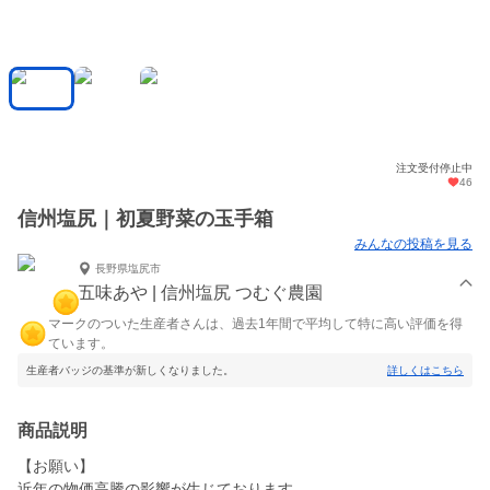
注文受付停止中
46
信州塩尻｜初夏野菜の玉手箱
みんなの投稿を見る
長野県塩尻市
五味あや | 信州塩尻 つむぐ農園
マークのついた生産者さんは、過去1年間で平均して特に高い評価を得
ています。
生産者バッジの基準が新しくなりました。
詳しくはこちら
商品説明
【お願い】
近年の物価高騰の影響が生じております。