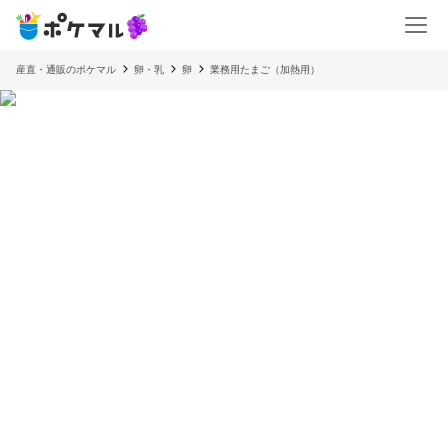
産直・通販のポケマル
卵・乳
卵
業務用たまご（加熱用）