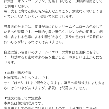
卵焼き、オムレツ、プリン、お菓子作りなど、加熱調理用として
ご利用ください。
毎日大切に育てた鶏たちが産んだたまごを、無駄なくおいしく食
べていただきたいという想いでお届けします。
当農園のたまごは、黄身が白に近いクリームイエローの色をして
いるのが特徴です。一般的な濃い黄色やオレンジ色の黄身は、飼
料に含まれる色素による影響が大きく、黄身の色だけで栄養価や
おいしさが決まるわけではありません。
自然に近い色合いのクリームイエローの黄身は全国的にも珍し
く、加熱すると素材本来の色を生かした、やさしい仕上がりにな
ります。
▼品種・味の特徴
純国産鶏もみじのたまごです。
サイズはMS～LLまで混合となります。毎日の産卵状況により大き
さにばらつきがありますが、品質には問題ありません。
▼注文に際しての注意点
本商品は加熱調理用です。
生食用としての販売ではありませんので、十分加熱してお召し上