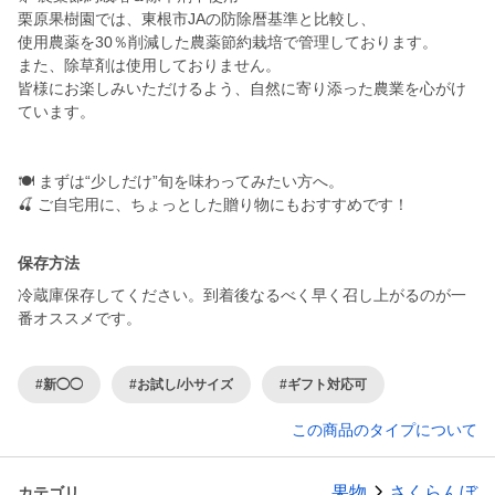
栗原果樹園では、東根市JAの防除暦基準と比較し、
使用農薬を30％削減した農薬節約栽培で管理しております。
また、除草剤は使用しておりません。
皆様にお楽しみいただけるよう、自然に寄り添った農業を心がけ
ています。
🍽️ まずは“少しだけ”旬を味わってみたい方へ。
保存方法
冷蔵庫保存してください。到着後なるべく早く召し上がるのが一
番オススメです。
#新◯◯
#お試し/小サイズ
#ギフト対応可
この商品のタイプについて
果物
さくらんぼ
カテゴリ