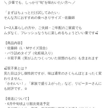
＼ 少量でも、しっかり“旬”を味わいたい方へ ／
「まずはちょっとだけ試してみたい」
そんな方におすすめの食べきりサイズ・佐藤錦
1〜2人暮らしの方や、ご夫婦・ご年配のご家庭でも
ムダなく、フレッシュなうちに楽しめるちょうどいい量です🍒
【商品内容】
・佐藤錦（L・Mサイズ混合）
・バラ詰めタイプ（化粧箱入り）
・※双子果（実がふたつくっついた状態のもの）も含まれます
🍒双子果とは？
見た目は少し個性的ですが、味は通常のさくらんぼとまったく変
わりません。
「かわいい！」「家族で盛り上がった」など、リピーターさんに
も好評です。☺️
【発送について】
・6月中旬頃より順次発送予定