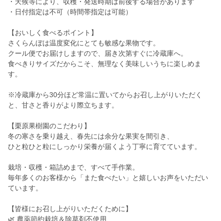
・天候等により、収穫・発送時期は前後する場合があります
・日付指定は不可（時間帯指定は可能）
【おいしく食べるポイント】
さくらんぼは温度変化にとても敏感な果物です。
クール便でお届けしますので、届き次第すぐに冷蔵庫へ。
食べきりサイズだからこそ、無理なく美味しいうちに楽しめま
す。
※冷蔵庫から30分ほど常温に置いてからお召し上がりいただく
と、甘さと香りがより際立ちます。
【栗原果樹園のこだわり】
冬の寒さを乗り越え、春先には余分な果実を間引き、
ひと粒ひと粒にしっかり栄養が届くよう丁寧に育てています。
栽培・収穫・箱詰めまで、すべて手作業。
毎年多くのお客様から「また食べたい」と嬉しいお声をいただい
ています。
【皆様にお召し上がりいただくために】
🌿 農薬節約栽培＆除草剤不使用