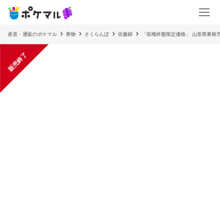
産直・通販のポケマル
果物
さくらんぼ
佐藤錦
「収穫終盤限定価格」 山形県東根
販売終了