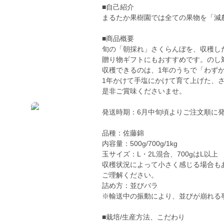
■自己紹介
まるたか果樹園では全ての果物を「減
■商品概要
旬の「朝採れ」さくらんぼを、収穫した
贈り物ギフトにもおすすめです。のし
収穫できるのは、1年のうちで「わずか
1年かけて手塩にかけて育て上げた、
是非ご賞味くださいませ。
発送時期：6月中旬頃よりご注文順に
品種：佐藤錦
内容量：500g/700g/1kg
玉サイズ：L・2L混合、700gはL以
収穫状況によって小さく感じる場合も
ご理解ください。
詰め方：並びバラ
※輸送中の振動により、並びが崩れる
■栽培/生産方法、こだわり