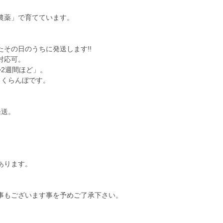
農薬」で育てています。
その日のうちに発送します!!
対応可。
2週間ほど」。
さくらんぼです。
発送。
上
あります。
事もございます事を予めご了承下さい。