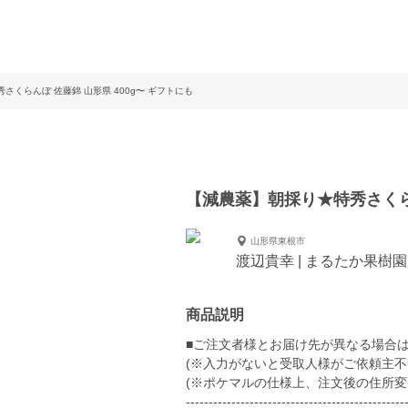
さくらんぼ 佐藤錦 山形県 400g〜 ギフトにも
【減農薬】朝採り★特秀さくらん
山形県東根市
渡辺貴幸 | まるたか果樹園
商品説明
■ご注文者様とお届け先が異なる場合
(※入力がないと受取人様がご依頼主不
(※ポケマルの仕様上、注文後の住所変
------------------------------------------------