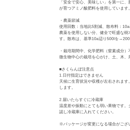
「安全で安心、美味しい」を第一に、
が育つアミノ酸肥料を使用しています
・農薬節減
使用回数：当地比5割減、散布料：10a
農薬を使用しない分、健全で旺盛な樹
す。散布は、基準10a辺り500lを→2
・栽培期間中、化学肥料（窒素成分）
微生物中心の栽培を心がけ、土、木、
■さくらんぼ注意点
1.日付指定はできません
天候に生育状況や収穫が左右されます
します。
2.届いたらすぐに冷蔵庫
温度差や振動にとても弱い果物です。
認し冷蔵庫に入れてください。
※パッケージが変更になる場合がござ