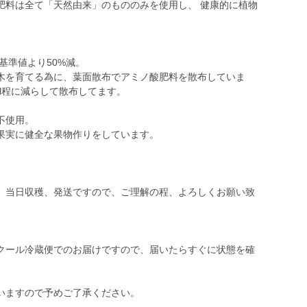
肥料は全て「天然由来」のもののみを使用し、 健康的に植物
。
基準値より50%減。
木を育てる為に、葉面散布でアミノ酸肥料を散布していま
00l程に減らして散布してます。
不使用。
果実に健全な果物作りをしています。
。当日収穫、発送ですので、ご理解の程、よろしくお願い致
クール冷蔵便でのお届けですので、届いたらすぐに状態を確
いますので予めご了承ください。