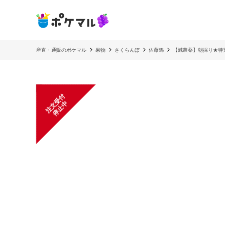
産直・通販のポケマル
果物
さくらんぼ
佐藤錦
【減農薬】朝採り★特秀
注
文
受
付
停
止
中