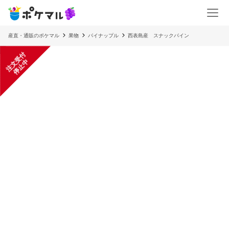
産直・通販のポケマル
果物
パイナップル
西表島産 スナックパイン
注
文
受
付
停
止
中