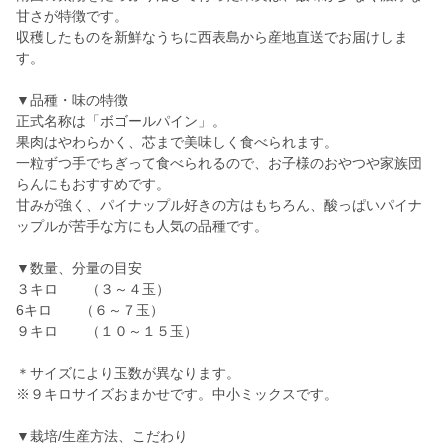
甘さが特徴です。
収穫したものを新鮮なうちに西表島から産地直送でお届けしま
す。
▼品種・味の特徴
正式名称は「ボゴールパイン」。
果肉はやわらかく、芯まで美味しく食べられます。
一粒ずつ手でちぎって食べられるので、お子様のおやつや家族団
らんにもおすすめです。
甘みが強く、パイナップル好きの方はもちろん、酸っぱいパイナ
ップルが苦手な方にも人気の品種です。
▼数量、分量の目安
３キロ （３～４玉）
6キロ （６～７玉）
９キロ （１０～１５玉）
＊サイズにより玉数が異なります。
※９キロサイズおまかせです。中小ミックスです。
▼栽培/生産方法、こだわり