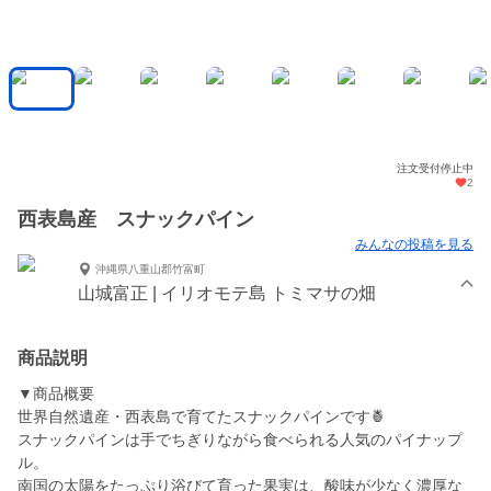
注文受付停止中
2
西表島産 スナックパイン
みんなの投稿を見る
沖縄県八重山郡竹富町
山城富正 | イリオモテ島 トミマサの畑
商品説明
▼商品概要
世界自然遺産・西表島で育てたスナックパインです🍍
スナックパインは手でちぎりながら食べられる人気のパイナップ
ル。
南国の太陽をたっぷり浴びて育った果実は、酸味が少なく濃厚な