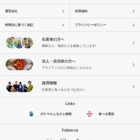
運営会社
利用規約
特商法に基づく表記
プライバシーポリシー
生産者の方へ
農家さん・漁師さんを募集しています!
法人・自治体の方へ
アライアンスのご相談はこちらから
採用情報
生産者と食べる人をつなぎたい
Links
ポケマルふるさと納税
食べる通信
Follow us