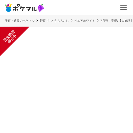
産直・通販のポケマル
野菜
とうもろこし
ピュアホワイト
7月発 早得♪【大好評】
注
文
受
付
停
止
中