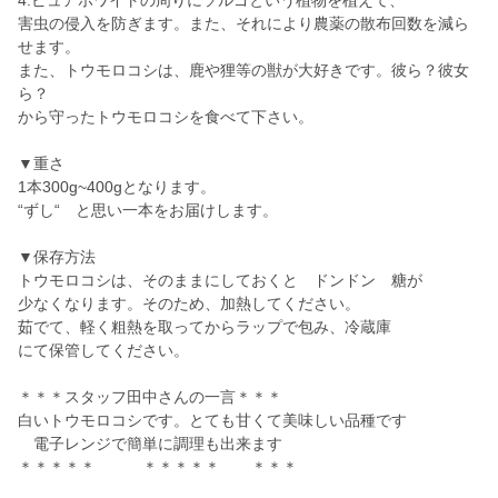
4.ピュアホワイトの周りにソルゴという植物を植えて、
害虫の侵入を防ぎます。また、それにより農薬の散布回数を減ら
せます。
また、トウモロコシは、鹿や狸等の獣が大好きです。彼ら？彼女
ら？
から守ったトウモロコシを食べて下さい。
▼重さ
1本300g~400gとなります。
“ずし“ と思い一本をお届けします。
▼保存方法
トウモロコシは、そのままにしておくと ドンドン 糖が
少なくなります。そのため、加熱してください。
茹でて、軽く粗熱を取ってからラップで包み、冷蔵庫
にて保管してください。
＊＊＊スタッフ田中さんの一言＊＊＊
白いトウモロコシです。とても甘くて美味しい品種です
電子レンジで簡単に調理も出来ます
＊＊＊＊＊ ＊＊＊＊＊ ＊＊＊