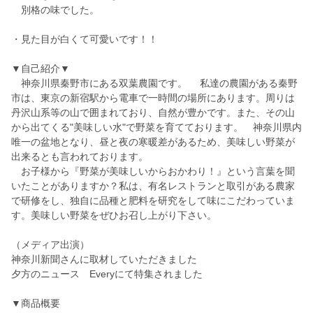
別格の味でした。
・見た目が白くて可愛いです！！
▼自己紹介▼
神奈川県秦野市にある双葉農園です。 私達の農園がある秦野
市は、東京の新宿駅から電車で一時間の場所にあります。周りは
丹沢山系等の山で囲まれており、自然が豊かです。また、その山
から出てくる"美味しい水"で野菜を育てております。 神奈川県内
唯一の盆地となり、昼と夜の寒暖差があるため、美味しい野菜が
出来るとも言われております。
お子様から『野菜が美味しいからおかわり！』という言葉を聞
いたことがありますか？私は、有名レストランと取引がある農家
で研修をし、独自に品種と肥料を研究をして味にこだわっていま
す。美味しい野菜をぜひお召し上がり下さい。
（メディア出演）
神奈川新聞さんに取材していただきました
夕方のニュース Everyにて特集されました
▼商品概要