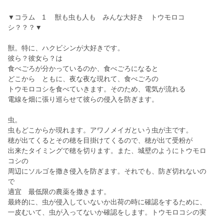
▼コラム 1 獣も虫も人も みんな大好き トウモロコ
シ？？？▼
獣。特に、ハクビシンが大好きです。
彼ら？彼女ら？は
食べごろが分かっているのか、食べごろになると
どこから ともに、夜な夜な現れて、食べごろの
トウモロコシを食べていきます。そのため、電気が流れる
電線を畑に張り巡らせて彼らの侵入を防ぎます。
虫。
虫もどこからか現れます。アワノメイガという虫が主です。
穂が出てくるとその穂を目掛けてくるので、穂が出て受粉が
出来たタイミングで穂を切ります。また、城壁のようにトウモロ
コシの
周辺にソルゴを撒き侵入を防ぎます。それでも、防ぎ切れないの
で
適宜 最低限の農薬を撒きます。
最終的に、虫が侵入していないか出荷の時に確認をするために、
一皮むいて、虫が入ってないか確認をします。トウモロコシの実