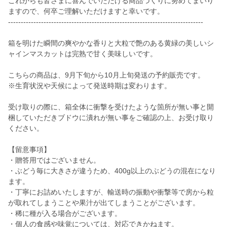
これからも皆さまに喜んでいただける商品づくりに努めてまいり
ますので、何卒ご理解いただけますと幸いです。
-----------------------------------------------------------------------------
箱を明けた瞬間の爽やかな香りと大粒で艶のある黄緑の美しいシ
ャインマスカットは完熟で甘く美味しいです。
こちらの商品は、9月下旬から10月上旬発送の予約販売です。
※生育状況や天候によって発送時期は変わります。
受け取りの際に、箱全体に衝撃を受けたような箇所が無い事と開
梱していただきブドウに潰れが無い事をご確認の上、お受け取り
ください。
【留意事項】
・贈答用ではございません。
・ぶどう毎に大きさが違うため、400g以上のぶどうの混在になり
ます。
・丁寧にお詰めいたしますが、輸送時の振動や衝撃等で房から粒
が取れてしまうことや果汁が出てしまうことがございます。
・稀に種が入る場合がございます。
・個人の食感や味覚については、対応できかねます。