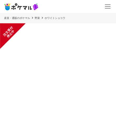
産直・通販のポケマル
野菜
ホワイトショコラ
注
文
受
付
停
止
中