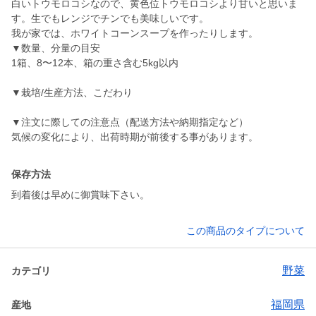
白いトウモロコシなので、黄色位トウモロコシより甘いと思いま
す。生でもレンジでチンでも美味しいです。
我が家では、ホワイトコーンスープを作ったりします。
▼数量、分量の目安
1箱、8〜12本、箱の重さ含む5kg以内
▼栽培/生産方法、こだわり
▼注文に際しての注意点（配送方法や納期指定など）
保存方法
到着後は早めに御賞味下さい。
この商品のタイプについて
野菜
カテゴリ
福岡県
産地