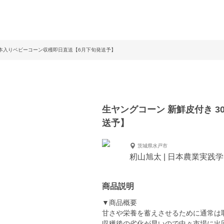
0本入りベビーコーン収穫即日直送【6月下旬発送予】
生ヤングコーン 新鮮皮付き 
送予】
茨城県水戸市
籾山旭太 | 日本農業実践
商品説明
▼商品概要
甘さや栄養を蓄えさせるために通常は
収穫後の劣化が早いので中々市場に出