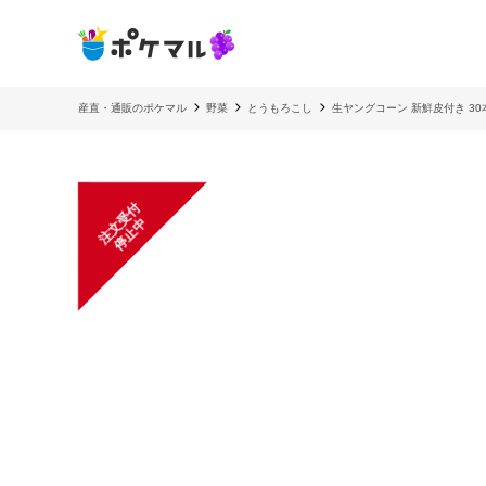
産直・通販のポケマル
野菜
とうもろこし
生ヤングコーン 新鮮皮付き 3
注
文
受
付
停
止
中