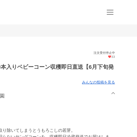
注文受付停止中
33
30本入りベビーコーン収穫即日直送【6月下旬発
みんなの投稿を見る
学園
取り除いてしまうとうもろこしの若芽。
回らないヤングコーンを、収穫即日冷蔵発送でお届けしま