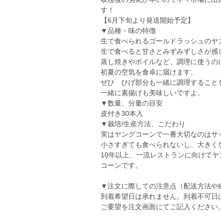
す！
【6月下旬より発送開始予定】
▼品種・味の特徴
生で食べられるゴールドラッシュのヤ
生で食べると甘さとみずみずしさが感
蒸し焼きやボイルなど、調理に使うの
初夏の空気を食卓に届けます。
ぜひ ひげ部分も一緒に調理すること
一緒に素揚げも美味しいですよ。
▼数量、分量の目安
皮付き30本入
▼栽培/生産方法、こだわり
実はヤングコーンで一番大切なのはサ
小さすぎても食べられないし、大きく
10年以上、一流レストランに向けて
コーンです。
▼注文に際しての注意点（配送方法や
到着希望日は承れません。到着不可日
ご要望を注文画面にてご記入ください