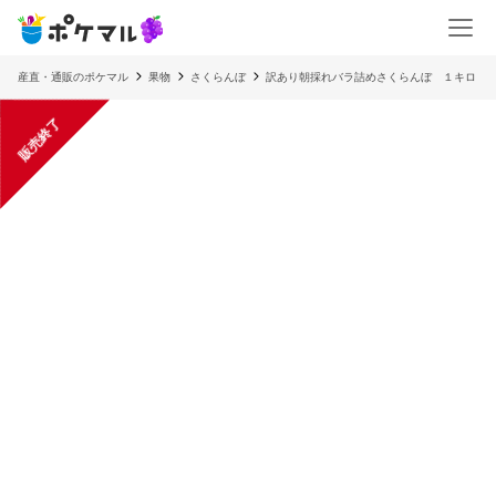
産直・通販のポケマル
果物
さくらんぼ
訳あり朝採れバラ詰めさくらんぼ １キロ
販売終了