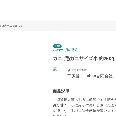
海道噴火湾産10日から！！
予約
2026年7月に発送
カニ (毛ガニサイズ小 約250g
北海道室蘭市
平塚勝一 | abba合同会社
商品説明
北海道噴火湾の毛ガニ解禁です！噴火
身が甘く、かにみその美味しさはたま
冷凍しない毛ガニは全然味が違います