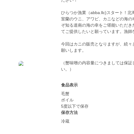
ださい！
ひらつか漁業（abba.llc)スター
室蘭のウニ、アワビ、カニなどの海の
ぞ知る道南の海の幸をご堪能いただき
てご提供したいと願っています。漁師
今回はカニの販売となりますが、続々
願いします。
（蟹味噌の内容量につきましては保証
い。）
食品表示
毛蟹
ボイル
5度以下で保存
保存方法
冷蔵