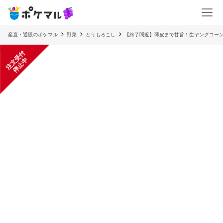
産直・通販のポケマル
野菜
とうもろこし
【終了間近】薄皮まで甘旨！生ヤングコー
注
文
受
付
停
止
中