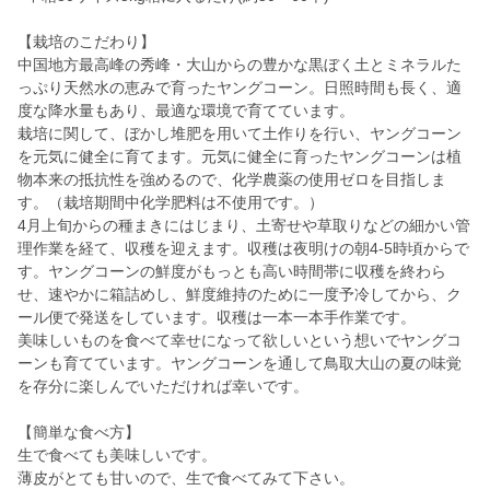
【栽培のこだわり】
中国地方最高峰の秀峰・大山からの豊かな黒ぼく土とミネラルた
っぷり天然水の恵みで育ったヤングコーン。日照時間も長く、適
度な降水量もあり、最適な環境で育てています。
栽培に関して、ぼかし堆肥を用いて土作りを行い、ヤングコーン
を元気に健全に育てます。元気に健全に育ったヤングコーンは植
物本来の抵抗性を強めるので、化学農薬の使用ゼロを目指しま
す。（栽培期間中化学肥料は不使用です。）
4月上旬からの種まきにはじまり、土寄せや草取りなどの細かい管
理作業を経て、収穫を迎えます。収穫は夜明けの朝4-5時頃からで
す。ヤングコーンの鮮度がもっとも高い時間帯に収穫を終わら
せ、速やかに箱詰めし、鮮度維持のために一度予冷してから、ク
ール便で発送をしています。収穫は一本一本手作業です。
美味しいものを食べて幸せになって欲しいという想いでヤングコ
ーンも育てています。ヤングコーンを通して鳥取大山の夏の味覚
を存分に楽しんでいただければ幸いです。
【簡単な食べ方】
生で食べても美味しいです。
薄皮がとても甘いので、生で食べてみて下さい。