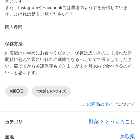
ざいます。
また、InstagramやFacebookでは農場のようすを発信していま
す。よければ是非ご覧ください^ ^
國吉農園
保存方法
到着後はお早めにお食べください。保存は皮つきのまま濡れた新
聞社に包んで袋にいれて冷蔵庫でなるべく立てて保管してくださ
い。茹でてから冷凍保存もできますが１ヶ月以内で食べきるのが
いいと思います。
#新◯◯
#お試し/小サイズ
この商品のタイプについて
野菜
とうもろこし
カテゴリ
鳥取県
産地