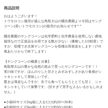
商品説明
おはようございます！
トウモロコシ栽培が盛んな鳥取大山の國吉農園より今回はヤング
コーン(若いトウモロコシ)の販売のお知らせです^ ^
國吉農園のヤングコーンは化学肥料と化学農薬を使用しない露地
栽培なので正規品を出荷できる数が少ない（播種した1/3程度）で
すが、収穫でき次第ヤングコーンを収穫出荷発送をします！(7/4
着あたりからで終了します）
【ヤングコーンの概要と分量】
鳥取県大山の豊かな自然の恵みで育ったヤングコーンです！！
実の味ですが、ほんのりした甘さとみずみずしさがあり食感がシ
ャキシャキして美味しいです。
驚きは薄皮なんですが、生でも食べてもらうととても甘く、シャ
キシャキしていて衝撃です。(甘すぎて苦手な人もいるかもしれま
せん。)
●小箱60サイズ2kg箱に入るだけ(約20〜30本)
●中箱80サイズ5kg箱に入るだけ(約50〜60本)