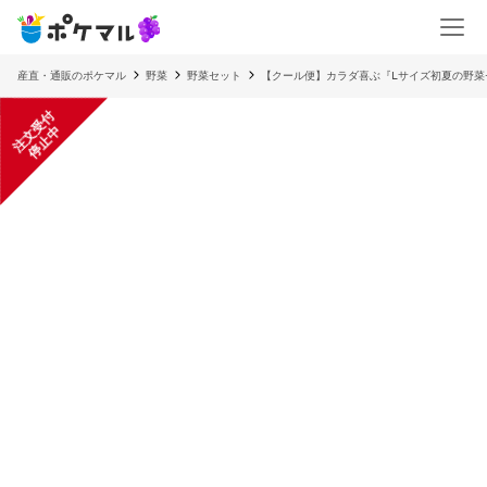
産直・通販のポケマル
野菜
野菜セット
【クール便】カラダ喜ぶ『Ⅼサイズ初夏の野菜セ
注
文
受
付
停
止
中