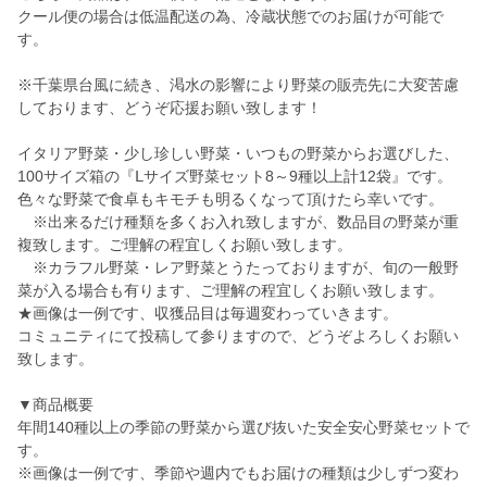
クール便の場合は低温配送の為、冷蔵状態でのお届けが可能で
す。
※千葉県台風に続き、渇水の影響により野菜の販売先に大変苦慮
しております、どうぞ応援お願い致します！
イタリア野菜・少し珍しい野菜・いつもの野菜からお選びした、
100サイズ箱の『Ⅼサイズ野菜セット8～9種以上計12袋』です。
色々な野菜で食卓もキモチも明るくなって頂けたら幸いです。
※出来るだけ種類を多くお入れ致しますが、数品目の野菜が重
複致します。ご理解の程宜しくお願い致します。
※カラフル野菜・レア野菜とうたっておりますが、旬の一般野
菜が入る場合も有ります、ご理解の程宜しくお願い致します。
★画像は一例です、収獲品目は毎週変わっていきます。
コミュニティにて投稿して参りますので、どうぞよろしくお願い
致します。
▼商品概要
年間140種以上の季節の野菜から選び抜いた安全安心野菜セットで
す。
※画像は一例です、季節や週内でもお届けの種類は少しずつ変わ