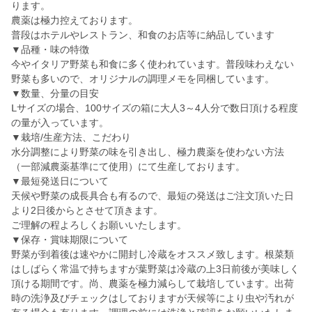
ります。
農薬は極力控えております。
普段はホテルやレストラン、和食のお店等に納品しています
▼品種・味の特徴
今やイタリア野菜も和食に多く使われています。普段味わえない
野菜も多いので、オリジナルの調理メモを同梱しています。
▼数量、分量の目安
Ⅼサイズの場合、100サイズの箱に大人3～4人分で数日頂ける程度
の量が入っています。
▼栽培/生産方法、こだわり
水分調整により野菜の味を引き出し、極力農薬を使わない方法
（一部減農薬基準にて使用）にて生産しております。
▼最短発送日について
天候や野菜の成長具合も有るので、最短の発送はご注文頂いた日
より2日後からとさせて頂きます。
ご理解の程よろしくお願いいたします。
▼保存・賞味期限について
野菜が到着後は速やかに開封し冷蔵をオススメ致します。根菜類
はしばらく常温で持ちますが葉野菜は冷蔵の上3日前後が美味しく
頂ける期間です。尚、農薬を極力減らして栽培しています。出荷
時の洗浄及びチェックはしておりますが天候等により虫や汚れが