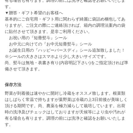
有る場合も有ります。調理の前には洗浄と確認をお願いいたしま
す。
▼贈答・ギフト希望のお客様へ
基本的にご自宅用・ギフト用に関わらず綺麗に袋詰め梱包してあ
りますが、ご注文の際にご連絡頂ければ、箱内の調理法案内の袋
に貼付させて頂きます。是非ご利用ください。
お祝い用の『短冊熨斗』シール
お中元に向けての『お中元短冊熨斗』シール
お誕生日用の『ハッピーバースディ』シール追加致しました！
※シールの大きさはスマホより少し大きいサイズです。
尚、熨斗は無地・表書き有り(内容明記下さい)をご指定頂ければ準
備させて頂きます。
保存方法
野菜が到着後は速やかに開封し冷蔵をオススメ致します。根菜類
はしばらく常温で持ちますが葉野菜は冷蔵の上3日前後が美味しく
頂ける期間です。尚、農薬を極力減らして栽培しています。出荷
時の洗浄及びチェックはしておりますが天候等により虫や汚れが
有る場合も有ります。調理の前には洗浄と確認をお願いいたしま
す。