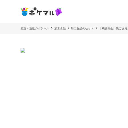
産直・通販のポケマル
加工食品
加工食品のセット
【飛騨高山】黒ごま海老