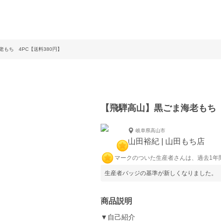
もち 4PC【送料380円】
【飛騨高山】黒ごま海老もち 
岐阜県高山市
山田裕紀 | 山田もち店
マークのついた生産者さんは、過去1年
生産者バッジの基準が新しくなりました。
商品説明
▼自己紹介