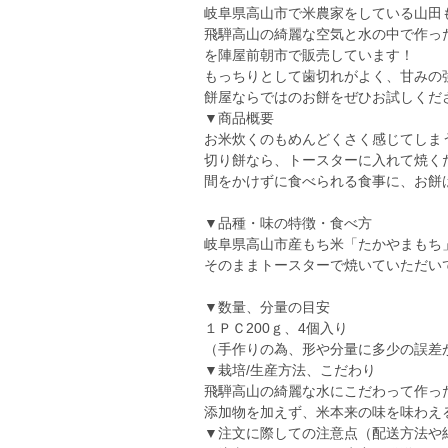
岐阜県高山市で米農家をしている山田
飛騨高山の綺麗な空気と水の中で作っ
を陣屋前朝市で販売しています！
もっちりとして歯切れがよく、甘みの
餅屋ならではのお餅をぜひお試しくだ
▼商品概要
お米炊くのもめんどくさく感じてしま
切り餅なら、トースターに入れて焼く
間をかけずに食べられる食事に、お餅
▼品種・味の特徴・食べ方
岐阜県高山市産もち米「たかやまもち
そのままトースターで焼いていただい
▼数量、分量の目安
１ＰＣ200ｇ、4個入り
（手作りの為、形や分量に多少の誤差
▼栽培/生産方法、こだわり
飛騨高山の綺麗な水にこだわって作っ
添加物を加えず、米本来の味を味わえ
▼注文に際しての注意点（配送方法や