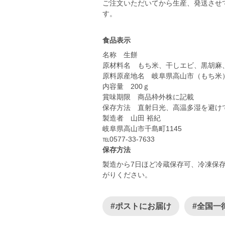
ご注文いただいてから生産、発送させ
す。
食品表示
名称 生餅
原材料名 もち米、干しエビ、黒胡麻
原料原産地名 岐阜県高山市（もち米
内容量 200ｇ
賞味期限 商品枠外株に記載
保存方法 直射日光、高温多湿を避け
製造者 山田 裕紀
岐阜県高山市千島町1145
℡0577-33-7633
保存方法
製造から7日ほど冷蔵保存可、冷凍保
がりください。
#ポストにお届け
#全国一