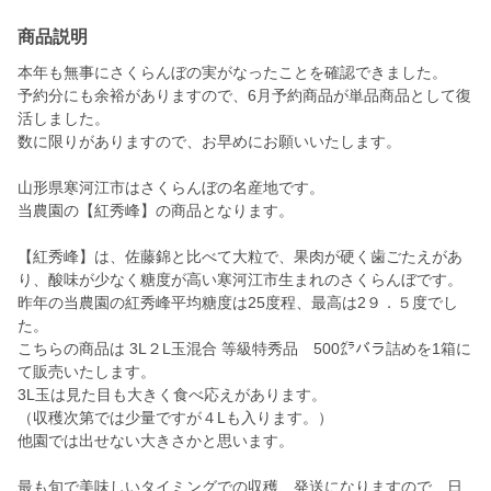
商品説明
本年も無事にさくらんぼの実がなったことを確認できました。
予約分にも余裕がありますので、6月予約商品が単品商品として復
活しました。
数に限りがありますので、お早めにお願いいたします。
山形県寒河江市はさくらんぼの名産地です。
当農園の【紅秀峰】の商品となります。
【紅秀峰】は、佐藤錦と比べて大粒で、果肉が硬く歯ごたえがあ
り、酸味が少なく糖度が高い寒河江市生まれのさくらんぼです。
昨年の当農園の紅秀峰平均糖度は25度程、最高は2９．５度でし
た。
こちらの商品は 3L２L玉混合 等級特秀品 500㌘バラ詰めを1箱に
て販売いたします。
3L玉は見た目も大きく食べ応えがあります。
（収穫次第では少量ですが４Lも入ります。）
他園では出せない大きさかと思います。
最も旬で美味しいタイミングでの収穫、発送になりますので、日