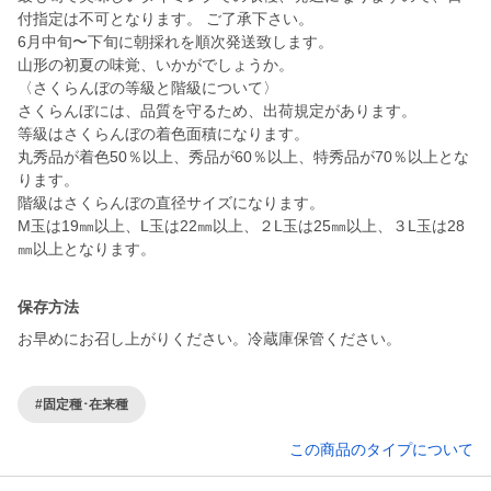
付指定は不可となります。 ご了承下さい。
6月中旬〜下旬に朝採れを順次発送致します。
山形の初夏の味覚、いかがでしょうか。
〈さくらんぼの等級と階級について〉
さくらんぼには、品質を守るため、出荷規定があります。
等級はさくらんぼの着色面積になります。
丸秀品が着色50％以上、秀品が60％以上、特秀品が70％以上とな
ります。
階級はさくらんぼの直径サイズになります。
M玉は19㎜以上、L玉は22㎜以上、２L玉は25㎜以上、３L玉は28
保存方法
お早めにお召し上がりください。冷蔵庫保管ください。
#固定種･在来種
この商品のタイプについて