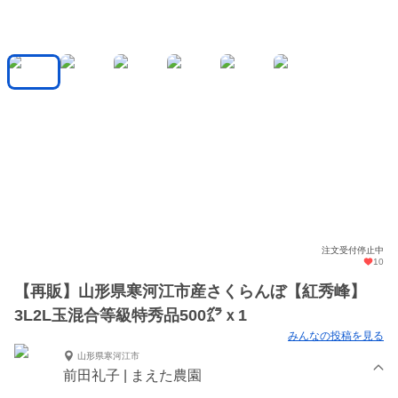
注文受付停止中
10
【再販】山形県寒河江市産さくらんぼ【紅秀峰】
3L2L玉混合等級特秀品500㌘ｘ1
みんなの投稿を見る
山形県寒河江市
前田礼子 | まえた農園