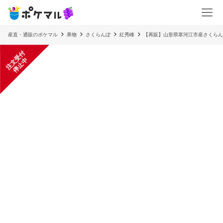
産直・通販のポケマル
果物
さくらんぼ
紅秀峰
【再販】山形県寒河江市産さくらんぼ
注
文
受
付
停
止
中