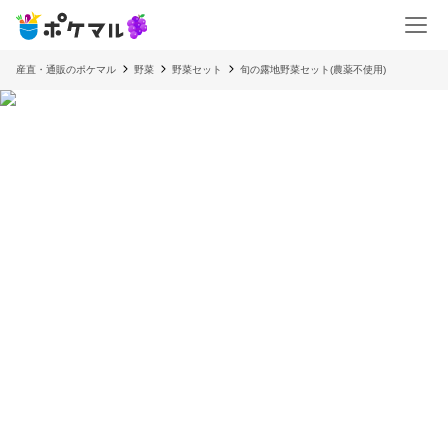
産直・通販のポケマル
野菜
野菜セット
旬の露地野菜セット(農薬不使用)