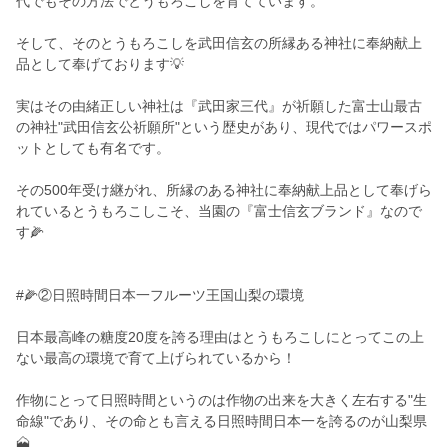
代でもその方法でとうもろこしを育てています。
そして、そのとうもろこしを武田信玄の所縁ある神社に奉納献上
品として奉げております💡
実はその由緒正しい神社は『武田家三代』が祈願した富士山最古
の神社"武田信玄公祈願所"という歴史があり、現代ではパワースポ
ットとしても有名です。
その500年受け継がれ、所縁のある神社に奉納献上品として奉げら
れているとうもろこしこそ、当園の『富士信玄ブランド』なので
す🌽
#🌽②日照時間日本一フルーツ王国山梨の環境
日本最高峰の糖度20度を誇る理由はとうもろこしにとってこの上
ない最高の環境で育て上げられているから！
作物にとって日照時間というのは作物の出来を大きく左右する"生
命線"であり、その命とも言える日照時間日本一を誇るのが山梨県
🗻