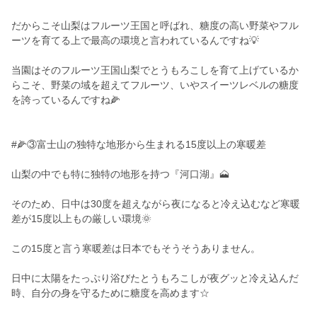
だからこそ山梨はフルーツ王国と呼ばれ、糖度の高い野菜やフル
ーツを育てる上で最高の環境と言われているんですね💡
当園はそのフルーツ王国山梨でとうもろこしを育て上げているか
らこそ、野菜の域を超えてフルーツ、いやスイーツレベルの糖度
を誇っているんですね🌽
#🌽③富士山の独特な地形から生まれる15度以上の寒暖差
山梨の中でも特に独特の地形を持つ『河口湖』🗻
そのため、日中は30度を超えながら夜になると冷え込むなど寒暖
差が15度以上もの厳しい環境🌞
この15度と言う寒暖差は日本でもそうそうありません。
日中に太陽をたっぷり浴びたとうもろこしが夜グッと冷え込んだ
時、自分の身を守るために糖度を高めます☆