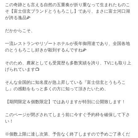
この奇跡とも言える自然の五重奏が折り重なって生まれたものこ
そ【富士信玄ブランドとうもろこし】であり、まさに富士河口湖
が誇る逸品🌽
だかからこそ、
一流レストランやリゾートホテルが長年御用達であり、全国各地
のとうもろこし好きが殺到するんですね🌽
そのため、農家としても受賞歴も多数実績を誇り、TVにも取り上
げられています📺
そんな全国的に知名度が急上昇している『富士信玄とうもろこ
し』の感動をもっと多くの方に知って頂きたいため、
【期間限定＆個数限定】ではありますが特別に公開致します！
このページが閉ざされてしまう前に今すぐ予約枠を確保して下さ
い！
※個数上限に達し次第、予告なく終了しますので予めご了承くだ