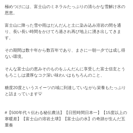
極めつけには、富士山のミネラルたっぷりの清らかな雪解け水の
恩恵。
富士山に降った雪や雨はだんだんと土に染み込み溶岩の間を通
り、長い長い時間をかけてろ過され再び地上に湧き出してきま
す。
その期間は数十年から数百年であり、まさに一朝一夕では成し得
ない環境。
そんな富士山の恵みそのものをふんだんに享受した富士信玄とう
もろこしは濃厚なコク深い味わいはもちろんのこと、
糖度20度というスイーツの域に到達していながら栄養もたっぷり
と詰まっています💡
#【500年代々伝わる秘伝農法】【日照時間日本一】【15度以上の
寒暖差】【富士山の溶岩土壌】【富士山の水】の奇跡が生んだ五
重奏