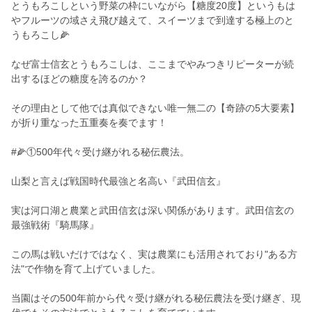
とうもろこしという野菜の枠にいながら【糖度20度】というもは
やフルーツの域さえ飛び越えて、スイーツまで到達する極上のと
うもろこし🌽
なぜ富士信玄とうもろこしは、ここまでやみつきリピーターが続
出するほどの糖度を誇るのか？
その理由として他では真似できない唯一無二の【奇跡の5大要素】
が折り重なった五重奏を奏でます！
#🌽①500年代々受け継がれる秘伝農法。
山梨と言えば戦国時代最強と名高い『武田信玄』
実は河口湖と農業と武田信玄は深い関係があります。武田信玄の
最強戦術『騎馬隊』
この馬は戦いだけではなく、実は農業にも活用されており"ある方
法"で作物を育て上げていました。
当園はその500年前から代々受け継がれる秘伝農法を受け継ぎ、現