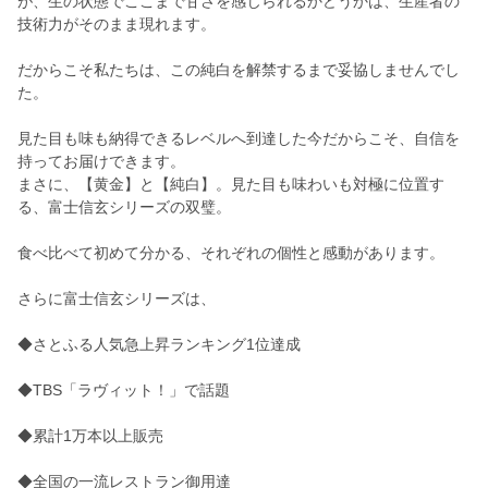
が、生の状態でここまで甘さを感じられるかどうかは、生産者の
技術力がそのまま現れます。
だからこそ私たちは、この純白を解禁するまで妥協しませんでし
た。
見た目も味も納得できるレベルへ到達した今だからこそ、自信を
持ってお届けできます。
まさに、【黄金】と【純白】。見た目も味わいも対極に位置す
る、富士信玄シリーズの双璧。
食べ比べて初めて分かる、それぞれの個性と感動があります。
さらに富士信玄シリーズは、
◆さとふる人気急上昇ランキング1位達成
◆TBS「ラヴィット！」で話題
◆累計1万本以上販売
◆全国の一流レストラン御用達