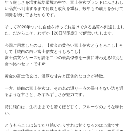
年々厳しさを増す栽培環境の中で、富士信玄ブランドにふさわし
い品質へ到達するまで何度も改良を重ね、数年もの歳月をかけて
開発を続けてきたからです。
そして2026年ついに自信を持ってお届けできる品質へ到達しまし
た。だからこそ、わずか【20日間限定】で解禁いたします。
今回ご用意したのは、【黄金の黄色い富士信玄とうもろこし】そ
して【純白の白い富士信玄とうもろこし】
富士信玄シリーズが誇る二つの最高傑作を一度に味わえる特別な
食べ比べセットです🌽
黄金の富士信玄は、濃厚な甘みと圧倒的なコクが特徴。
一方、純白の富士信玄は、その名の通り一点の曇りもない透き通
るような甘さと、みずみずしさが魅力です。
特に純白は、生のままでも驚くほど甘く、フルーツのような味わ
い。
とうもろこしは茹でたり焼いたりすれば甘くなるのは当然です