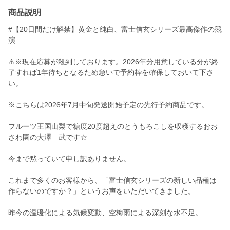
商品説明
#【20日間だけ解禁】黄金と純白、富士信玄シリーズ最高傑作の競
演
⚠️※現在応募が殺到しております。2026年分用意している分が終
了すれば1年待ちとなるため急いで予約枠を確保しておいて下さ
い。
※こちらは2026年7月中旬発送開始予定の先行予約商品です。
フルーツ王国山梨で糖度20度超えのとうもろこしを収穫するおお
さわ園の大澤 武です☆
今まで黙っていて申し訳ありません。
これまで多くのお客様から、「富士信玄シリーズの新しい品種は
作らないのですか？」というお声をいただいてきました。
昨今の温暖化による気候変動、空梅雨による深刻な水不足。