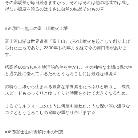
その寒暖差が毎日続きますから、それはそれは他の地域では成し
得ない糖度を誇るのはまさに自然の結晶そのもの💡
#🌽④唯一無二の富士山噴火土壌
富士河口湖は世界遺産『富士山』が火山噴火を起こして創り上げ
られた土地であり、2300年もの年月を経て今の河口湖がありま
す。
標高差600mもある地理的条件を生かし、その独特な土壌は保水性
と通気性に優れているためとうもろこしには最適な環境💡
独特な土壌から生まれる豊富な栄養素をたっぷりと吸収し、成長
スピードもゆっくりとゆっくりと時間をかけて大きくなるため、
まるでミルフィーユのように何層も重ねたような深い深い濃厚な
コクととうもろこしの旨味が重なり合います☆
#🌽⑤富士山の雪解け水の恩恵