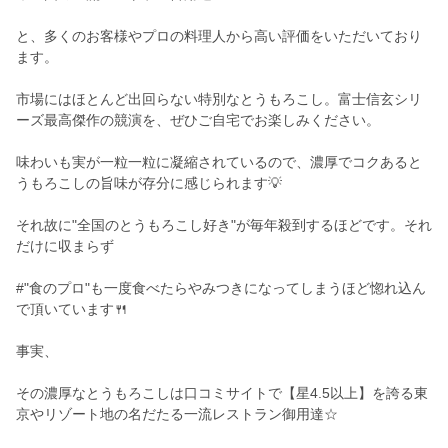
と、多くのお客様やプロの料理人から高い評価をいただいており
ます。
市場にはほとんど出回らない特別なとうもろこし。富士信玄シリ
ーズ最高傑作の競演を、ぜひご自宅でお楽しみください。
味わいも実が一粒一粒に凝縮されているので、濃厚でコクあると
うもろこしの旨味が存分に感じられます💡
それ故に"全国のとうもろこし好き"が毎年殺到するほどです。それ
だけに収まらず
#"食のプロ"も一度食べたらやみつきになってしまうほど惚れ込ん
で頂いています🍴
事実、
その濃厚なとうもろこしは口コミサイトで【星4.5以上】を誇る東
京やリゾート地の名だたる一流レストラン御用達☆