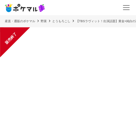
産直・通販のポケマル
野菜
とうもろこし
【TBSラヴィット！出演話題】黄金×純白の富
販売終了