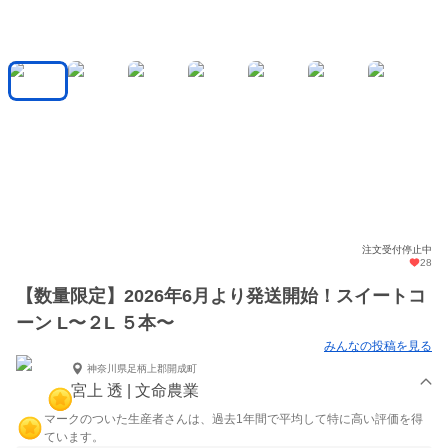
注文受付停止中
28
【数量限定】2026年6月より発送開始！スイートコ
ーン L〜２L ５本〜
みんなの投稿を見る
神奈川県足柄上郡開成町
宮上 透 | 文命農業
マークのついた生産者さんは、過去1年間で平均して特に高い評価を得
ています。