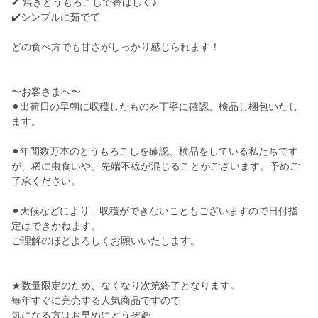
✔ 焼きとうもろこしで香ばしく♪
✔️シンプルに茹でて
どの食べ方でも甘さがしっかり感じられます！
〜お客さまへ〜
⚫︎出荷日の早朝に収穫したものを丁寧に確認、検品し梱包いたし
ます。
⚫︎年間数万本のとうもろこしを確認、検品をしている私たちです
が、稀に虫食いや、先端不稔が混じることがございます。予めご
了承ください。
⚫︎天候などにより、収穫ができないこともございますので日付指
定はできかねます。
ご理解のほどよろしくお願いいたします。
★数量限定のため、なくなり次第終了となります。
毎年すぐに完売する人気商品ですので
気になる方はお早めにどうぞ🌽