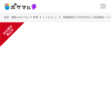
産直・通販のポケマル
野菜
とうもろこし
【数量限定】2026年6月より発送開始！スイ
注
文
受
付
停
止
中