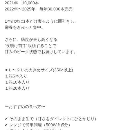
2021年 10,000本
2022年〜2025年 毎年30,000本完売
1本の木に1本だけ実るように間引きし、
栄養をぎゅっと集中。
さらに、糖度が最も高くなる
“夜明け前”に収穫することで
甘みのピーク状態でお届けしています。
⚫︎Ｌ〜２Ｌの大きめサイズ(350g以上)
１箱5本入り
１箱10本入り
１箱20本入り
〜おすすめの食べ方〜
✔ そのまま生で（甘さをダイレクトにひとかじり)
✔ レンジで簡単調理（500W 約5分）