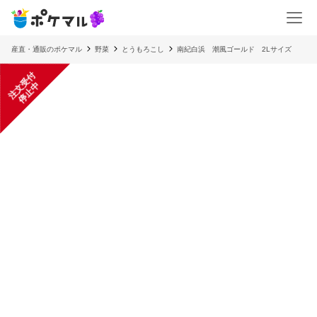
産直・通販のポケマル
野菜
とうもろこし
南紀白浜 潮風ゴールド 2Lサイズ
注
文
受
付
停
止
中