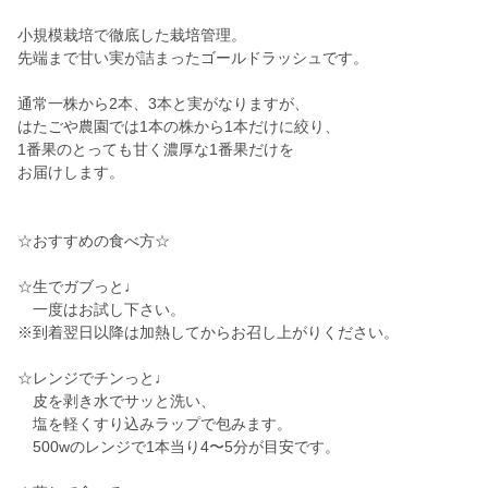
小規模栽培で徹底した栽培管理。
先端まで甘い実が詰まったゴールドラッシュです。
通常一株から2本、3本と実がなりますが、
はたごや農園では1本の株から1本だけに絞り、
1番果のとっても甘く濃厚な1番果だけを
お届けします。
☆おすすめの食べ方☆
☆生でガブっと♩
一度はお試し下さい。
※到着翌日以降は加熱してからお召し上がりください。
☆レンジでチンっと♩
皮を剥き水でサッと洗い、
塩を軽くすり込みラップで包みます。
500wのレンジで1本当り4〜5分が目安です。