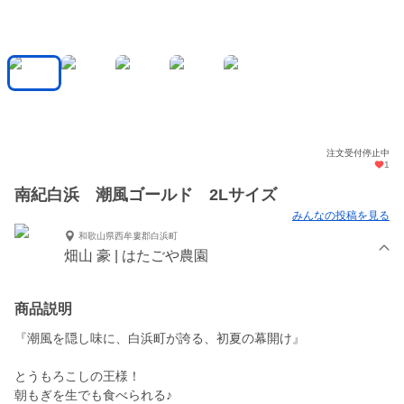
注文受付停止中
1
南紀白浜 潮風ゴールド 2Lサイズ
みんなの投稿を見る
和歌山県西牟婁郡白浜町
畑山 豪 | はたごや農園
商品説明
『潮風を隠し味に、白浜町が誇る、初夏の幕開け』
とうもろこしの王様！
朝もぎを生でも食べられる♪