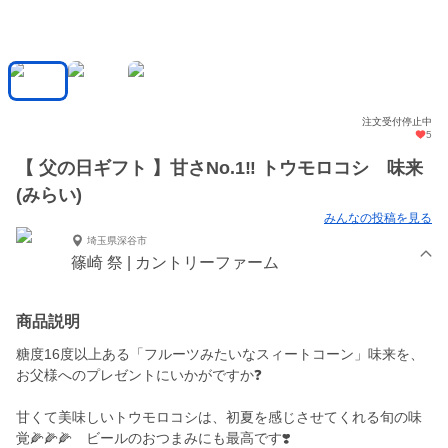
注文受付停止中
5
【 父の日ギフト 】甘さNo.1‼️ トウモロコシ 味来
(みらい)
みんなの投稿を見る
埼玉県深谷市
篠崎 祭 | カントリーファーム
商品説明
糖度16度以上ある「フルーツみたいなスィートコーン」味来を、
お父様へのプレゼントにいかがですか❓
甘くて美味しいトウモロコシは、初夏を感じさせてくれる旬の味
覚🌽🌽🌽 ビールのおつまみにも最高です❣️