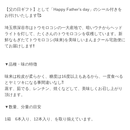
【父の日ギフト】として「Happy Father's day」のシール付きを
お付けいたします🥰
埼玉県深谷市はトウモロコシの一大産地で、暗いウチからヘッド
ライトを灯して、たくさんのトウモロコシを収穫しています。新
鮮なもぎたてトウモロコシ(味来)を美味しいまんまクール宅急便に
てお届けします❗️
▼品種・味の特徴
味来は粒皮が柔らかく、糖度は16度以上もあるから、一度食べる
とヤミツキになる事間違いなし⁈
蒸す、茹でる、レンチン、焼くなどして、美味しくお召し上がり
頂けます。
▼数量、分量の目安
1箱 6本入り、12本入り、を取り揃えています。