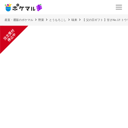
産直・通販のポケマル
野菜
とうもろこし
味来
【 父の日ギフト 】甘さNo.1‼️ ト
注
文
受
付
停
止
中