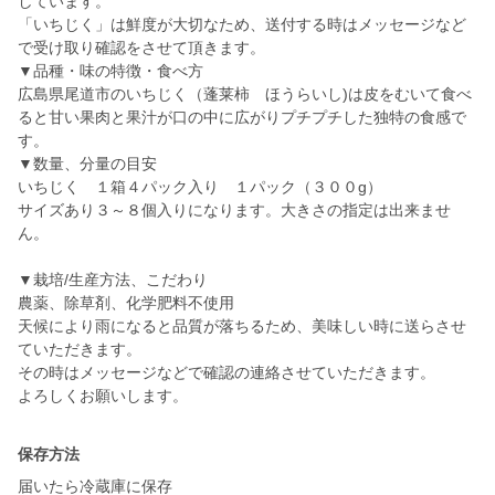
しています。
「いちじく」は鮮度が大切なため、送付する時はメッセージなど
で受け取り確認をさせて頂きます。
▼品種・味の特徴・食べ方
広島県尾道市のいちじく（蓬莱柿 ほうらいし)は皮をむいて食べ
ると甘い果肉と果汁が口の中に広がりプチプチした独特の食感で
す。
▼数量、分量の目安
いちじく １箱４パック入り １パック（３００g）
サイズあり３～８個入りになります。大きさの指定は出来ませ
ん。
▼栽培/生産方法、こだわり
農薬、除草剤、化学肥料不使用
天候により雨になると品質が落ちるため、美味しい時に送らさせ
ていただきます。
その時はメッセージなどで確認の連絡させていただきます。
よろしくお願いします。
保存方法
届いたら冷蔵庫に保存