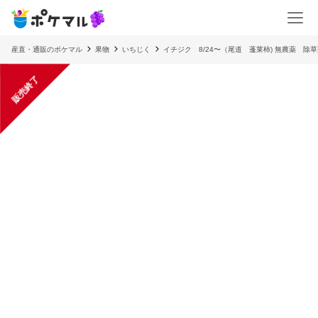
産直・通販のポケマル
果物
いちじく
イチジク 8/24〜（尾道 蓬莱柿) 無農薬 除
販売終了