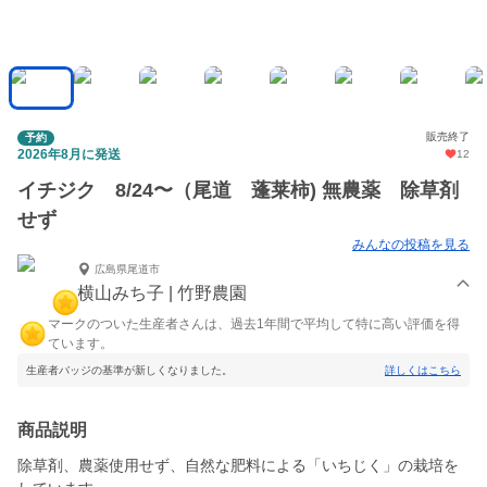
販売終了
予約
2026年8月に発送
12
イチジク 8/24〜（尾道 蓬莱柿) 無農薬 除草剤
せず
みんなの投稿を見る
広島県尾道市
横山みち子 | 竹野農園
マークのついた生産者さんは、過去1年間で平均して特に高い評価を得
ています。
生産者バッジの基準が新しくなりました。
詳しくはこちら
商品説明
除草剤、農薬使用せず、自然な肥料による「いちじく」の栽培を